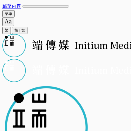
跳至内容
菜单
繁
简
|
繁