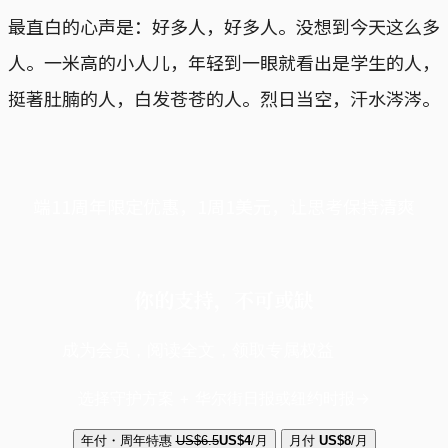
最直白的心声是：好多人，好多人。没想到今天这么多
人。一米高的小人儿，年轻到一眼就看出是学生的人，
挺著肚腩的人，白发苍苍的人。烈日当空，汗水涔涔。
端11周年限定优惠，1周1美元，让思考保持清爽
你的支持，不可或缺
成为会员，阅读全文，领取专属权益
选择守护方案 + 华尔街日报或纽约时报
年付・周年特惠
US$6.5
US$4
/月
月付
US$8
/月