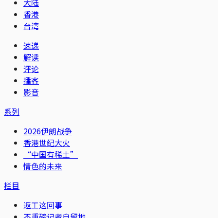
大陆
香港
台湾
速递
解读
评论
播客
影音
系列
2026伊朗战争
香港世纪大火
“中国有稀土”
情色的未来
栏目
返工这回事
不重磅记者自留地