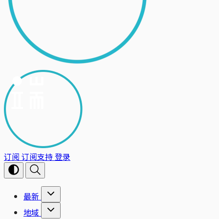
订阅
订阅支持
登录
最新
地域