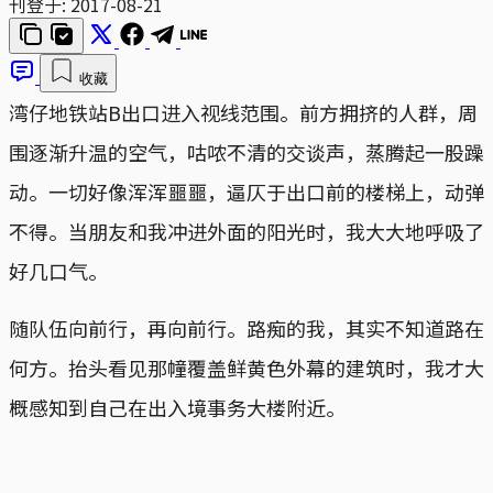
刊登于:
2017-08-21
收藏
湾仔地铁站B出口进入视线范围。前方拥挤的人群，周
围逐渐升温的空气，咕哝不清的交谈声，蒸腾起一股躁
动。一切好像浑浑噩噩，逼仄于出口前的楼梯上，动弹
不得。当朋友和我冲进外面的阳光时，我大大地呼吸了
好几口气。
随队伍向前行，再向前行。路痴的我，其实不知道路在
何方。抬头看见那幢覆盖鲜黄色外幕的建筑时，我才大
概感知到自己在出入境事务大楼附近。