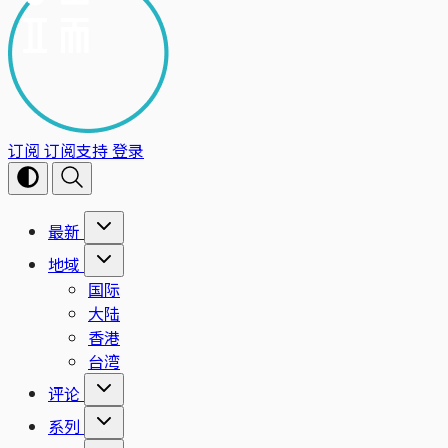
订阅
订阅支持
登录
最新
地域
国际
大陆
香港
台湾
评论
系列