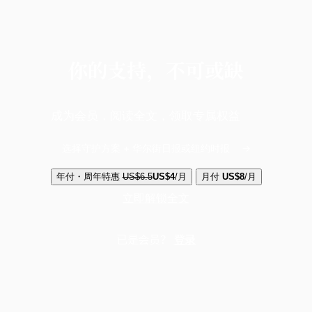
你的支持，不可或缺
成为会员，阅读全文，领取专属权益
选择守护方案 + 华尔街日报或纽约时报
年付・周年特惠
US$6.5
US$4
/月
月付
US$8
/月
立即解锁全文
已是会员？
登录