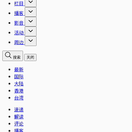
栏目
播客
影音
活动
周边
搜索
关闭
最新
国际
大陆
香港
台湾
速递
解读
评论
播客