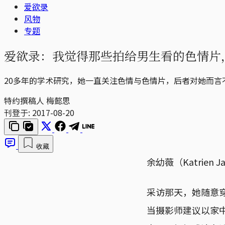
爱欲录
风物
专题
爱欲录：我觉得那些拍给男生看的色情片
20多年的学术研究，她一直关注色情与色情片，后者对她而
特约撰稿人 梅懿思
刊登于:
2017-08-20
收藏
余幼薇（Katrien
采访那天，她随意
当摄影师建议以家