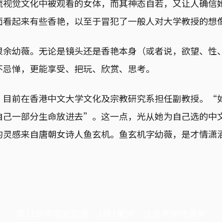
流视觉文化中被观看的女体，而其神态自若，又让人确信
面看起来有些香艳，以至于冒犯了一般人对大学教授的想
很余幼薇。无论是镜头还是香艳本身（或者说，欲望、性
不忌惮，更能享受、把玩、欣赏、思考。
，目前在香港中文大学文化及宗教研究系担任副教授。“
自己一部分生命放进去”。这一点，光从她为自己选的中
的灵感来自唐朝女诗人鱼玄机。鱼玄机字幼薇，是才情潇
端11周年限定优惠，1周1美元，让思考保持清爽