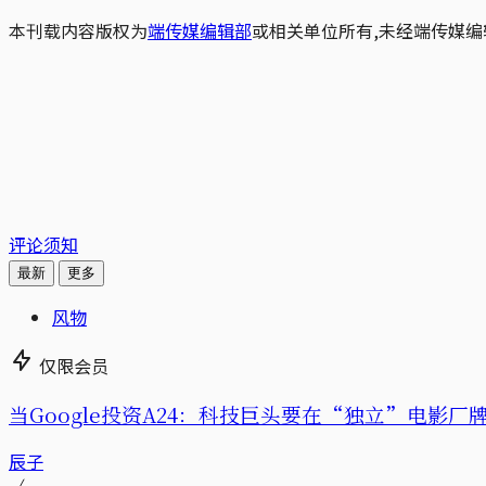
本刊载内容版权为
端传媒编辑部
或相关单位所有,未经端传媒编
评论须知
最新
更多
风物
仅限会员
当Google投资A24：科技巨头要在“独立”电影厂
辰子