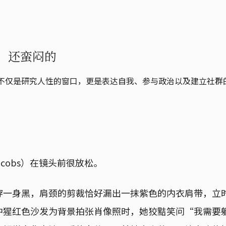
，还蛮闷的
言不仅是研究人性的窗口，更是表达自我、参与政治以及建立社群
 Jacobs）在镜头前很放松。
穿一身黑，肩颈的剪裁恰好漏出一抹紫色的内衣肩带，立
中猩红色沙发为背景拍张肖像照时，她狡黠笑问“我需要