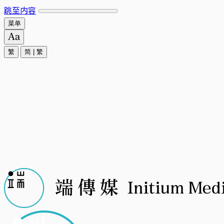
跳至内容
菜单
繁
简
|
繁