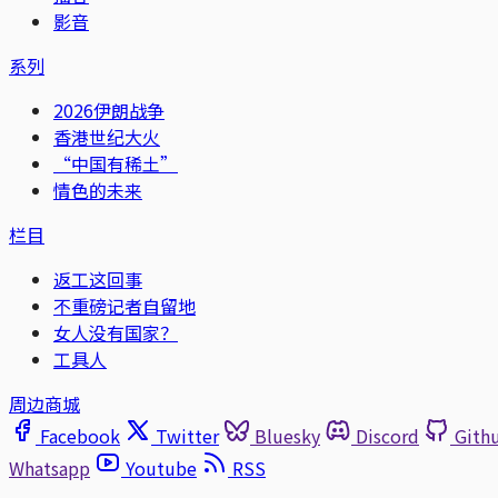
影音
系列
2026伊朗战争
香港世纪大火
“中国有稀土”
情色的未来
栏目
返工这回事
不重磅记者自留地
女人没有国家？
工具人
周边商城
Facebook
Twitter
Bluesky
Discord
Gith
Whatsapp
Youtube
RSS