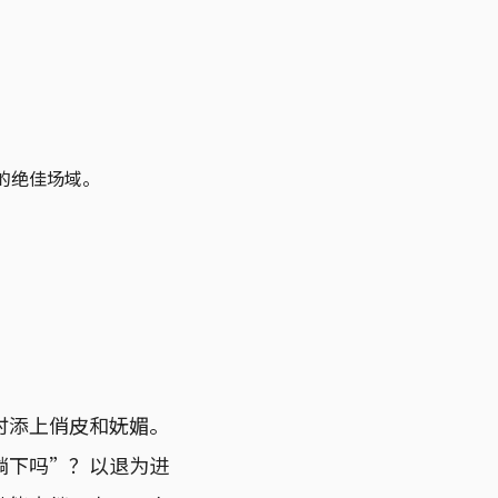
的绝佳场域。
时添上俏皮和妩媚。
躺下吗”？以退为进