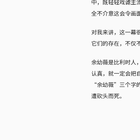
中，既轻轻戏谑主
全不介意这会令画
对我来讲，这一幕
它们的存在，不仅
余幼薇是比利时人
认真，就一定会把
“余幼薇”三个字
遭砍头而死。