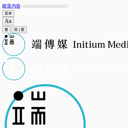
跳至内容
菜单
繁
简
|
繁