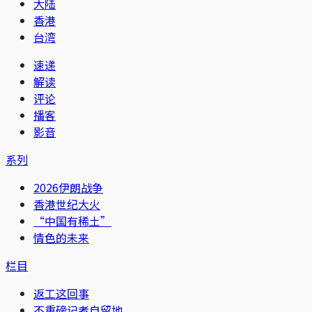
大陆
香港
台湾
速递
解读
评论
播客
影音
系列
2026伊朗战争
香港世纪大火
“中国有稀土”
情色的未来
栏目
返工这回事
不重磅记者自留地