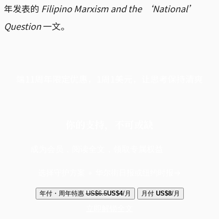
年发表的
Filipino Marxism and the ‘National’
Question
一文。
端11周年限定优惠，1周1美元，让思考保持清爽
你的支持，不可或缺
成为会员，阅读全文，领取专属权益
选择守护方案 + 华尔街日报或纽约时报
年付・周年特惠
US$6.5
US$4
/月
月付
US$8
/月
立即解锁全文