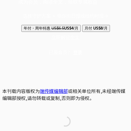
成为会员，阅读全文，领取专属权益
选择守护方案 + 华尔街日报或纽约时报
年付・周年特惠
US$6.5
US$4
/月
月付
US$8
/月
立即解锁全文
已是会员？
登录
本刊载内容版权为
端传媒编辑部
或相关单位所有,未经端传媒
编辑部授权,请勿转载或复制,否则即为侵权。