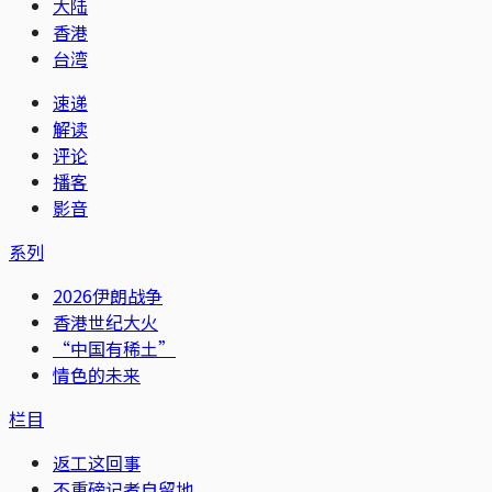
大陆
香港
台湾
速递
解读
评论
播客
影音
系列
2026伊朗战争
香港世纪大火
“中国有稀土”
情色的未来
栏目
返工这回事
不重磅记者自留地