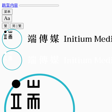
跳至内容
菜单
繁
简
|
繁