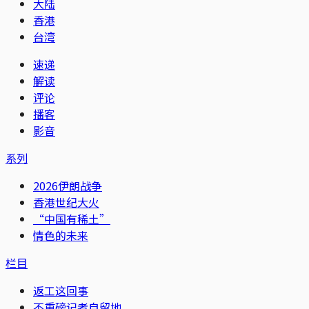
大陆
香港
台湾
速递
解读
评论
播客
影音
系列
2026伊朗战争
香港世纪大火
“中国有稀土”
情色的未来
栏目
返工这回事
不重磅记者自留地