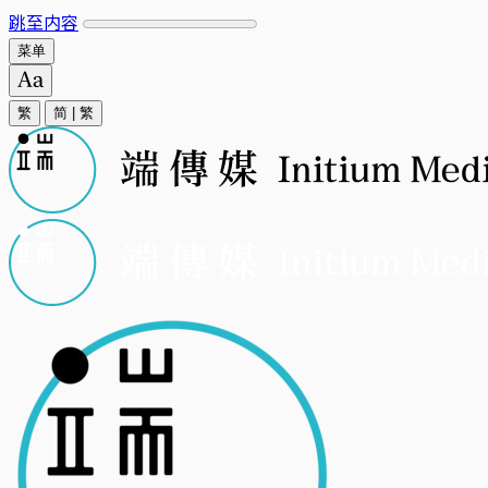
跳至内容
菜单
繁
简
|
繁