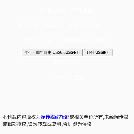
你的支持，不可或缺
成为会员，阅读全文，领取专属权益
选择守护方案 + 华尔街日报或纽约时报
年付・周年特惠
US$6.5
US$4
/月
月付
US$8
/月
立即解锁全文
已是会员？
登录
本刊载内容版权为
端传媒编辑部
或相关单位所有,未经端传媒
编辑部授权,请勿转载或复制,否则即为侵权。