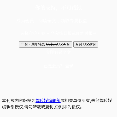
你的支持，不可或缺
成为会员，阅读全文，领取专属权益
选择守护方案 + 华尔街日报或纽约时报
年付・周年特惠
US$6.5
US$4
/月
月付
US$8
/月
立即解锁全文
已是会员？
登录
本刊载内容版权为
端传媒编辑部
或相关单位所有,未经端传媒
编辑部授权,请勿转载或复制,否则即为侵权。