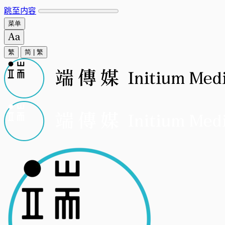
跳至内容
菜单
繁
简
|
繁