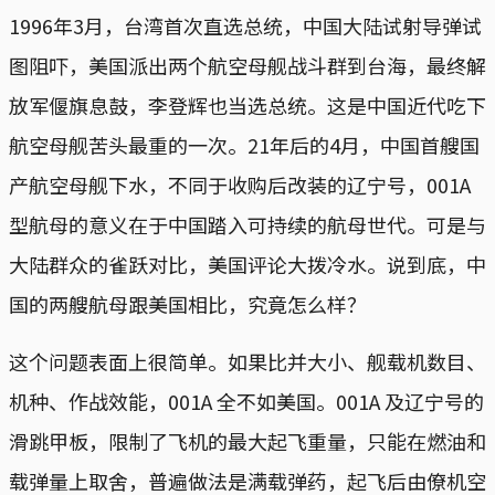
1996年3月，台湾首次直选总统，中国大陆试射导弹试
图阻吓，美国派出两个航空母舰战斗群到台海，最终解
放军偃旗息鼓，李登辉也当选总统。这是中国近代吃下
航空母舰苦头最重的一次。21年后的4月，中国首艘国
产航空母舰下水，不同于收购后改装的辽宁号，001A
型航母的意义在于中国踏入可持续的航母世代。可是与
大陆群众的雀跃对比，美国评论大拨冷水。说到底，中
国的两艘航母跟美国相比，究竟怎么样？
这个问题表面上很简单。如果比并大小、舰载机数目、
机种、作战效能，001A 全不如美国。001A 及辽宁号的
滑跳甲板，限制了飞机的最大起飞重量，只能在燃油和
载弹量上取舍，普遍做法是满载弹药，起飞后由僚机空