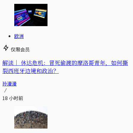
欧洲
仅限会员
解读｜
休达危机：冒死偷渡的摩洛哥青年，如何撕
裂西班牙边境和政治？
孙漫漫
18 小时前