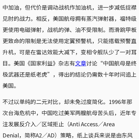
中加油，但代价是调动战机作加油机，进一步减低捉襟
见肘的战力。相反，美国航母拥有蒸汽弹射器，福特级
更使用电磁弹射，战机的弹、油不受限制。而滑跳甲板
更致命的限制是无法使用定翼预警机，只能搭载预警直
升机，可是在雷达效能大减下，变相令舰队少了一对耳
目。美国《国家利益》杂志有
文章
讨论“中国航母是终
极武器还是纸老虎”，得出的结论仍需数十年时间追上
美国。
不过以单纯的二元对比，却未免过度简化。1996年那
次台海危机中，中国吃过美军两艘航母苦头后，近年专
注发展反介入／区域拒止（Anti Access／Area
Denial，简称A2／AD）策略，纸上谈兵来说是由东风