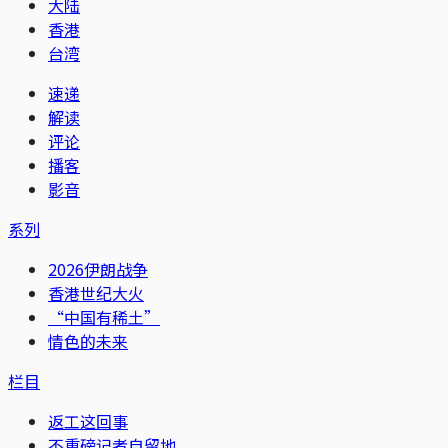
大陆
香港
台湾
速递
解读
评论
播客
影音
系列
2026伊朗战争
香港世纪大火
“中国有稀土”
情色的未来
栏目
返工这回事
不重磅记者自留地