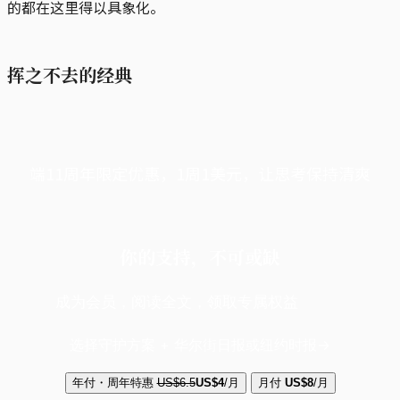
的都在这里得以具象化。
挥之不去的经典
端11周年限定优惠，1周1美元，让思考保持清爽
你的支持，不可或缺
成为会员，阅读全文，领取专属权益
选择守护方案 + 华尔街日报或纽约时报
年付・周年特惠
US$6.5
US$4
/月
月付
US$8
/月