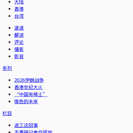
大陆
香港
台湾
速递
解读
评论
播客
影音
系列
2026伊朗战争
香港世纪大火
“中国有稀土”
情色的未来
栏目
返工这回事
不重磅记者自留地