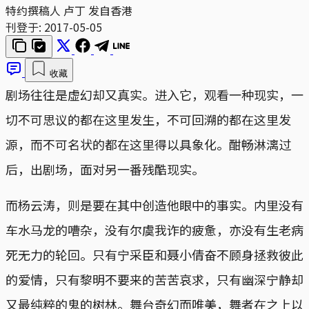
特约撰稿人 卢丁 发自香港
刊登于:
2017-05-05
收藏
剧场往往是虚幻却又真实。进入它，观看一种现实，一
切不可思议的都在这里发生，不可回溯的都在这里发
源，而不可名状的都在这里得以具象化。酣畅淋漓过
后，出剧场，面对另一番残酷现实。
而杨云涛，则是要在其中创造他眼中的事实。内里没有
车水马龙的嘈杂，没有尔虞我诈的疲惫，亦没有生老病
死无力的轮回。只有宁采臣和聂小倩奋不顾身拯救彼此
的爱情，只有黎明不要来的苦苦哀求，只有幽深宁静却
又最纯粹的鬼的树林。舞台奇幻而唯美，舞者在之上以