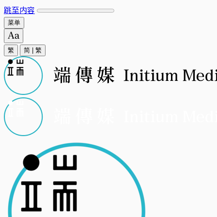
跳至内容
菜单
繁
简
|
繁