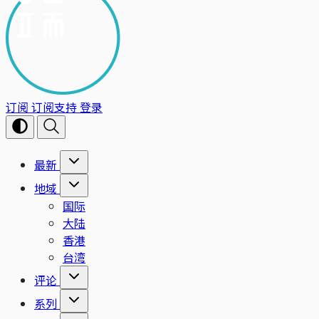
订阅
订阅支持
登录
最新
地域
国际
大陆
香港
台湾
评论
系列