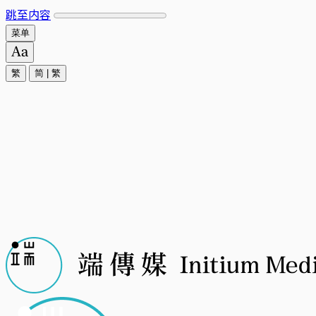
跳至内容
菜单
繁
简
|
繁