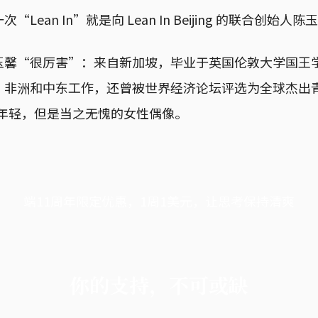
Lean In”就是向 Lean In Beijing 的联合创始
玉馨“很厉害”：来自新加坡，毕业于英国伦敦大学国王
非洲和中东工作，还曾被世界经济论坛评选为全球杰出青年（
虽然年轻，但是当之无愧的女性偶像。
端11周年限定优惠，1周1美元，让思考保持清爽
你的支持，不可或缺