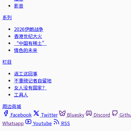
影音
系列
2026伊朗战争
香港世纪大火
“中国有稀土”
情色的未来
栏目
返工这回事
不重磅记者自留地
女人没有国家？
工具人
周边商城
Facebook
Twitter
Bluesky
Discord
Gith
Whatsapp
Youtube
RSS