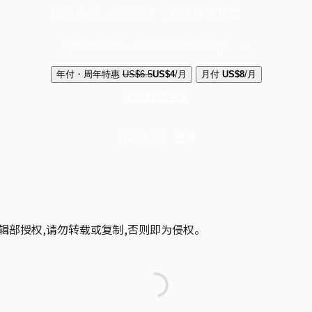
成为会员，阅读全文，领取专属权益
选择守护方案 + 华尔街日报或纽约时报
年付・周年特惠
US$6.5
US$4
/月
月付
US$8
/月
立即解锁全文
已是会员？
登录
辑部授权,请勿转载或复制,否则即为侵权。