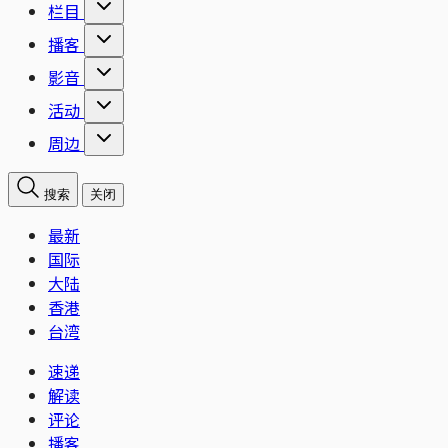
栏目
播客
影音
活动
周边
搜索
关闭
最新
国际
大陆
香港
台湾
速递
解读
评论
播客