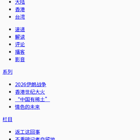
大陆
香港
台湾
速递
解读
评论
播客
影音
系列
2026伊朗战争
香港世纪大火
“中国有稀土”
情色的未来
栏目
返工这回事
不重磅记者自留地