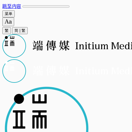
跳至内容
菜单
繁
简
|
繁