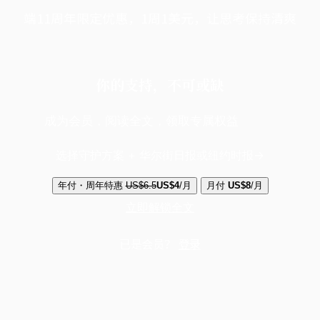
端11周年限定优惠，1周1美元，让思考保持清爽
你的支持，不可或缺
成为会员，阅读全文，领取专属权益
选择守护方案 + 华尔街日报或纽约时报
年付・周年特惠
US$6.5
US$4
/月
月付
US$8
/月
立即解锁全文
已是会员？
登录