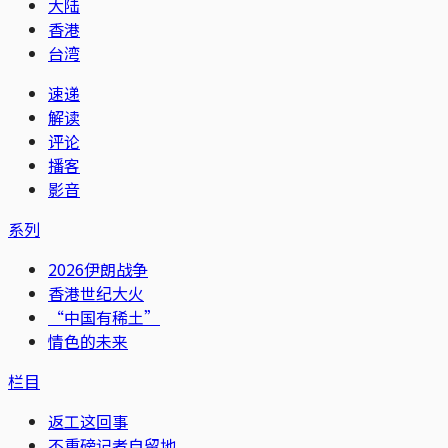
大陆
香港
台湾
速递
解读
评论
播客
影音
系列
2026伊朗战争
香港世纪大火
“中国有稀土”
情色的未来
栏目
返工这回事
不重磅记者自留地