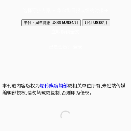
选择守护方案 + 华尔街日报或纽约时报
年付・周年特惠
US$6.5
US$4
/月
月付
US$8
/月
立即解锁全文
已是会员？
登录
本刊载内容版权为
端传媒编辑部
或相关单位所有,未经端传媒
编辑部授权,请勿转载或复制,否则即为侵权。