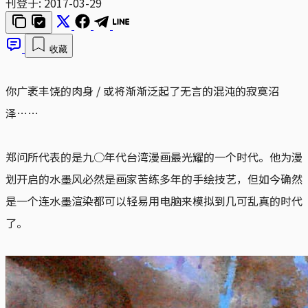
刊登于:
2017-03-29
收藏
你广袤丰饶的肉身 / 或将渐渐泛起了无言的混沌的寂寞沼
泽……
郑问所代表的是九○年代台湾漫画最光耀的一个时代。他为漫
划开启的水墨风必然是画家苦练多年的手绘技艺，但如今确然
是一个连水墨渲染都可以轻易用电脑来模拟到几可乱真的时代
了。