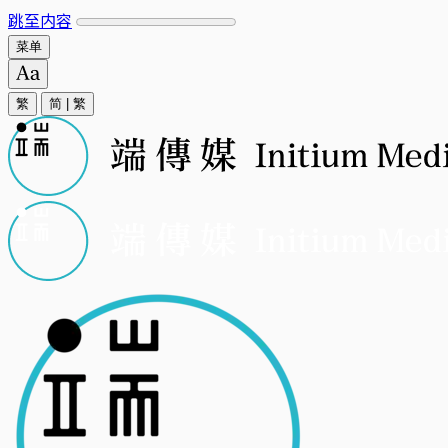
跳至内容
菜单
繁
简
|
繁