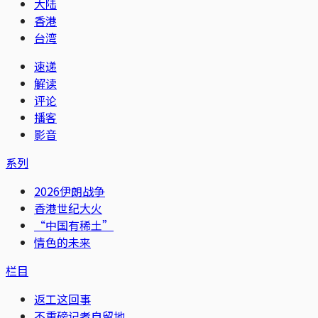
大陆
香港
台湾
速递
解读
评论
播客
影音
系列
2026伊朗战争
香港世纪大火
“中国有稀土”
情色的未来
栏目
返工这回事
不重磅记者自留地