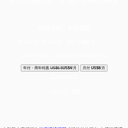
端11周年限定优惠，1周1美元，让思考保持清爽
你的支持，不可或缺
成为会员，阅读全文，领取专属权益
选择守护方案 + 华尔街日报或纽约时报
年付・周年特惠
US$6.5
US$4
/月
月付
US$8
/月
立即解锁全文
已是会员？
登录