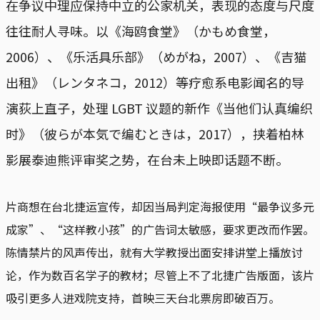
在争议中理应保持中立的公家机关，表现的态度与尺度
往往耐人寻味。以《海鸥食堂》（かもめ食堂，
2006）、《乐活具乐部》（めがね，2007）、《吉猫
出租》（レンタネコ，2012）等疗愈系电影闻名的导
演荻上直子，处理 LGBT 议题的新作《当他们认真编织
时》（彼らが本気で编むときは，2017），挟着柏林
影展泰迪熊评审奖之势，在台未上映即话题不断。
片商想在台北捷运宣传，却因当局判定海报使用“最争议多元
成家”、“这样教小孩”的广告词太敏感，要求更改而作罢。
陈情禁片的风声传出，就有大学教授出面安排讲堂上播放讨
论，作为数百名学子的教材；尽管上不了北捷广告版面，该片
吸引更多人进戏院支持，首映三天台北票房即破百万。