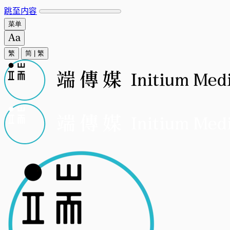
跳至内容
菜单
繁
简
|
繁