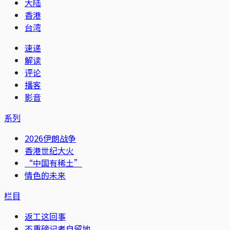
大陆
香港
台湾
速递
解读
评论
播客
影音
系列
2026伊朗战争
香港世纪大火
“中国有稀土”
情色的未来
栏目
返工这回事
不重磅记者自留地