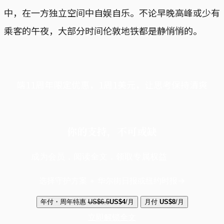
中，在一方独立空间中自娱自乐。不论早晚高峰或少有
乘客的午夜，大部分时间伦敦地铁都是静悄悄的。
端11周年限定优惠，1周1美元，让思考保持清爽
你的支持，不可或缺
成为会员，阅读全文，领取专属权益
选择守护方案 + 华尔街日报或纽约时报
年付・周年特惠
US$6.5
US$4
/月
月付
US$8
/月
立即解锁全文