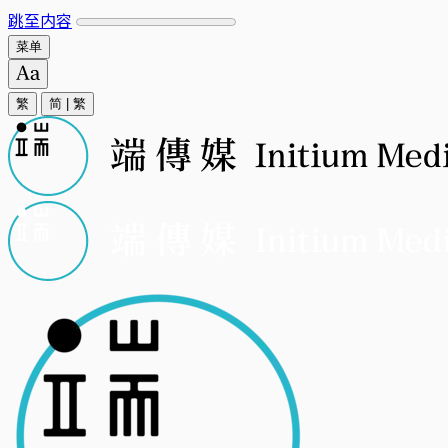
跳至内容
菜单
繁
简
|
繁