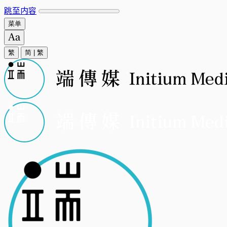
跳至内容
菜单
繁
简
|
繁