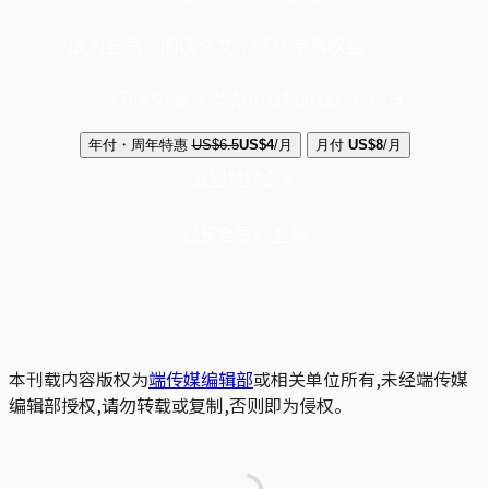
成为会员，阅读全文，领取专属权益
选择守护方案 + 华尔街日报或纽约时报
年付・周年特惠
US$6.5
US$4
/月
月付
US$8
/月
立即解锁全文
已是会员？
登录
本刊载内容版权为
端传媒编辑部
或相关单位所有,未经端传媒
编辑部授权,请勿转载或复制,否则即为侵权。