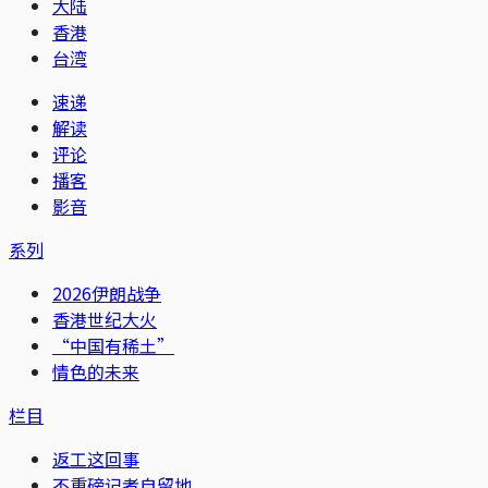
大陆
香港
台湾
速递
解读
评论
播客
影音
系列
2026伊朗战争
香港世纪大火
“中国有稀土”
情色的未来
栏目
返工这回事
不重磅记者自留地