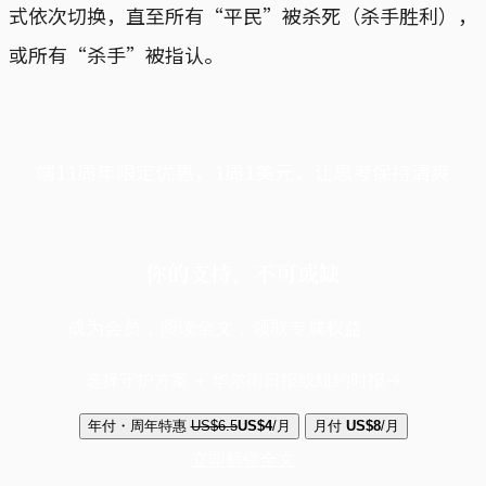
式依次切换，直至所有“平民”被杀死（杀手胜利），
或所有“杀手”被指认。
端11周年限定优惠，1周1美元，让思考保持清爽
你的支持，不可或缺
成为会员，阅读全文，领取专属权益
选择守护方案 + 华尔街日报或纽约时报
年付・周年特惠
US$6.5
US$4
/月
月付
US$8
/月
立即解锁全文