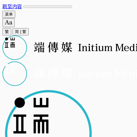
跳至内容
菜单
繁
简
|
繁