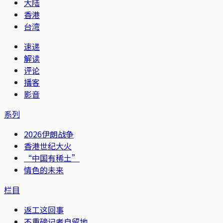
大陆
香港
台湾
速递
解读
评论
播客
影音
系列
2026伊朗战争
香港世纪大火
“中国有稀土”
情色的未来
栏目
返工这回事
不重磅记者自留地