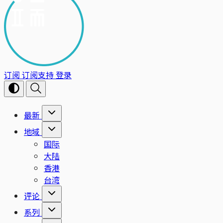
订阅
订阅支持
登录
最新
地域
国际
大陆
香港
台湾
评论
系列