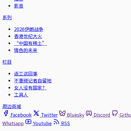
影音
系列
2026伊朗战争
香港世纪大火
“中国有稀土”
情色的未来
栏目
返工这回事
不重磅记者自留地
女人没有国家？
工具人
周边商城
Facebook
Twitter
Bluesky
Discord
Gith
Whatsapp
Youtube
RSS