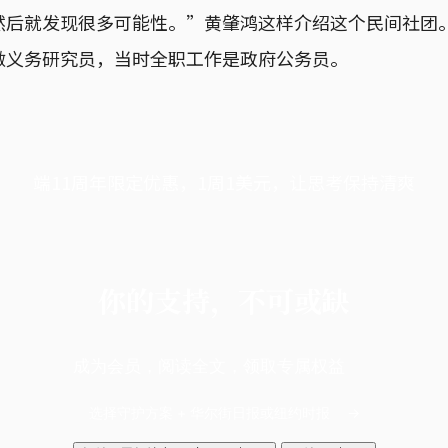
然后就发现很多可能性。”黄肇鸿这样介绍这个民间社团。
做义务研究员，当时全职工作是政府公务员。
端11周年限定优惠，1周1美元，让思考保持清爽
你的支持，不可或缺
成为会员，阅读全文，领取专属权益
选择守护方案 + 华尔街日报或纽约时报