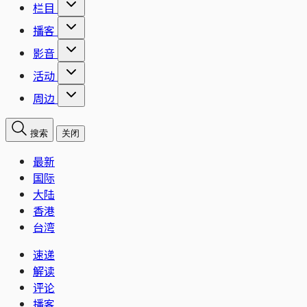
栏目
播客
影音
活动
周边
搜索
关闭
最新
国际
大陆
香港
台湾
速递
解读
评论
播客