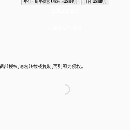
年付・周年特惠
US$6.5
US$4
/月
月付
US$8
/月
立即解锁全文
已是会员？
登录
辑部授权,请勿转载或复制,否则即为侵权。