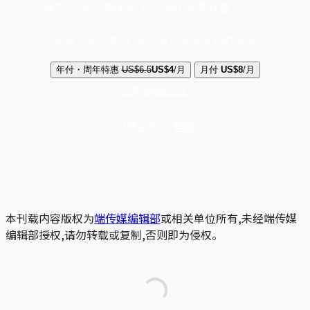
成为会员，阅读全文，领取专属权益
选择守护方案 + 华尔街日报或纽约时报
年付・周年特惠
US$6.5
US$4
/月
月付
US$8
/月
立即解锁全文
已是会员？
登录
本刊载内容版权为
端传媒编辑部
或相关单位所有,未经端传媒
编辑部授权,请勿转载或复制,否则即为侵权。