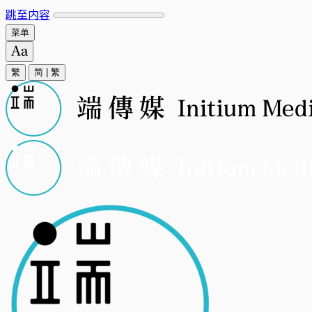
跳至内容
菜单
繁
简
|
繁