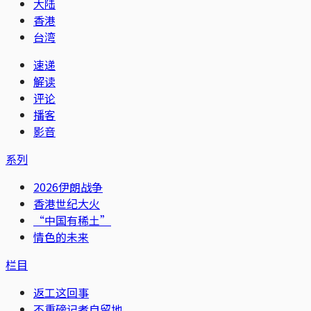
大陆
香港
台湾
速递
解读
评论
播客
影音
系列
2026伊朗战争
香港世纪大火
“中国有稀土”
情色的未来
栏目
返工这回事
不重磅记者自留地