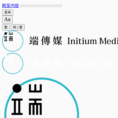
跳至内容
菜单
繁
简
|
繁