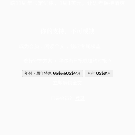
端11周年限定优惠，1周1美元，让思考保持清爽
你的支持，不可或缺
成为会员，阅读全文，领取专属权益
选择守护方案 + 华尔街日报或纽约时报
年付・周年特惠
US$6.5
US$4
/月
月付
US$8
/月
立即解锁全文
已是会员？
登录