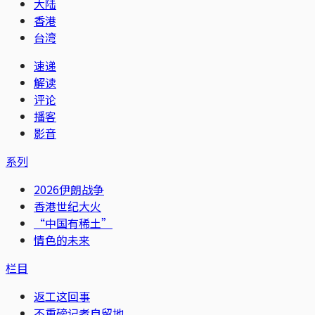
大陆
香港
台湾
速递
解读
评论
播客
影音
系列
2026伊朗战争
香港世纪大火
“中国有稀土”
情色的未来
栏目
返工这回事
不重磅记者自留地