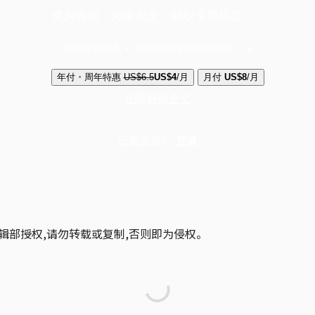
成为会员，阅读全文，领取专属权益
选择守护方案 + 华尔街日报或纽约时报
年付・周年特惠
US$6.5
US$4
/月
月付
US$8
/月
立即解锁全文
已是会员？
登录
辑部授权,请勿转载或复制,否则即为侵权。