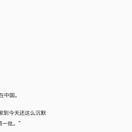
个在中国。
大家到今天还这么沉默
第一批。”