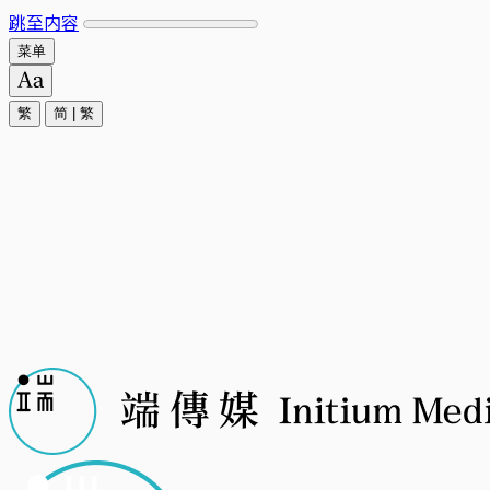
跳至内容
菜单
繁
简
|
繁