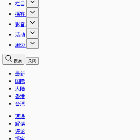
栏目
播客
影音
活动
周边
搜索
关闭
最新
国际
大陆
香港
台湾
速递
解读
评论
播客