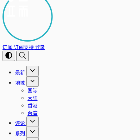
订阅
订阅支持
登录
最新
地域
国际
大陆
香港
台湾
评论
系列