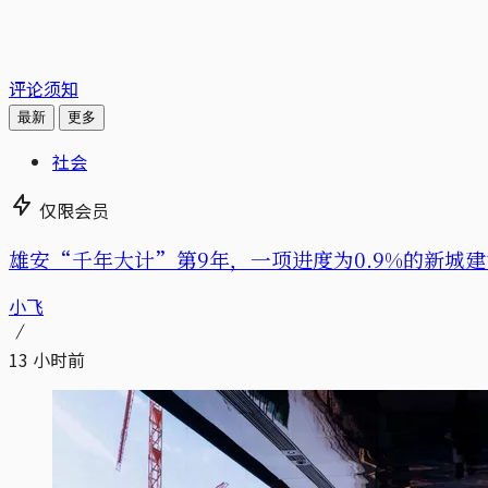
评论须知
最新
更多
社会
仅限会员
雄安“千年大计”第9年，一项进度为0.9%的新城建
小飞
13 小时前