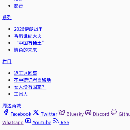
影音
系列
2026伊朗战争
香港世纪大火
“中国有稀土”
情色的未来
栏目
返工这回事
不重磅记者自留地
女人没有国家？
工具人
周边商城
Facebook
Twitter
Bluesky
Discord
Gith
Whatsapp
Youtube
RSS