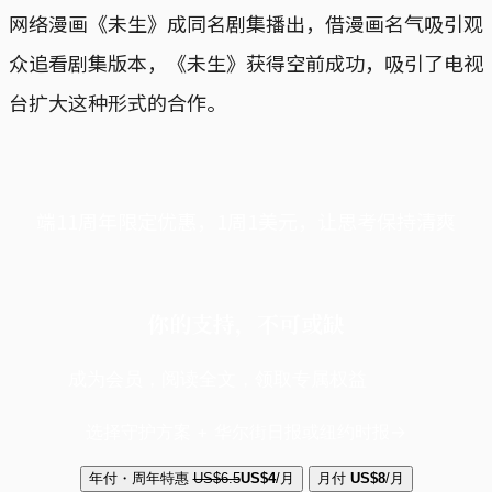
网络漫画《未生》成同名剧集播出，借漫画名气吸引观
众追看剧集版本，《未生》获得空前成功，吸引了电视
台扩大这种形式的合作。
端11周年限定优惠，1周1美元，让思考保持清爽
你的支持，不可或缺
成为会员，阅读全文，领取专属权益
选择守护方案 + 华尔街日报或纽约时报
年付・周年特惠
US$6.5
US$4
/月
月付
US$8
/月