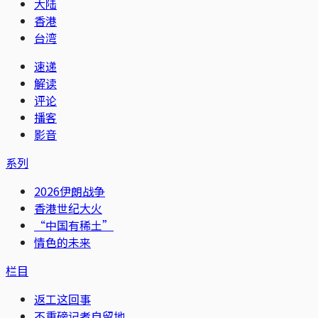
大陆
香港
台湾
速递
解读
评论
播客
影音
系列
2026伊朗战争
香港世纪大火
“中国有稀土”
情色的未来
栏目
返工这回事
不重磅记者自留地