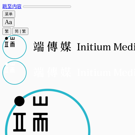
跳至内容
菜单
繁
简
|
繁