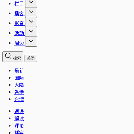
栏目
播客
影音
活动
周边
搜索
关闭
最新
国际
大陆
香港
台湾
速递
解读
评论
播客