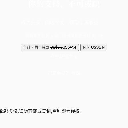
你的支持，不可或缺
成为会员，阅读全文，领取专属权益
选择守护方案 + 华尔街日报或纽约时报
年付・周年特惠
US$6.5
US$4
/月
月付
US$8
/月
立即解锁全文
已是会员？
登录
辑部授权,请勿转载或复制,否则即为侵权。