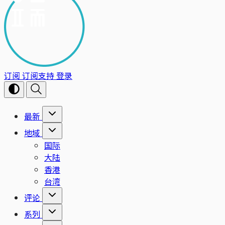
订阅
订阅支持
登录
最新
地域
国际
大陆
香港
台湾
评论
系列