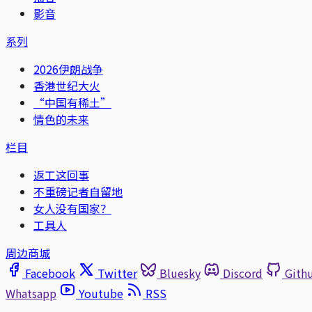
影音
系列
2026伊朗战争
香港世纪大火
“中国有稀土”
情色的未来
栏目
返工这回事
不重磅记者自留地
女人没有国家？
工具人
周边商城
Facebook
Twitter
Bluesky
Discord
Gith
Whatsapp
Youtube
RSS