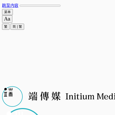
跳至内容
菜单
繁
简
|
繁