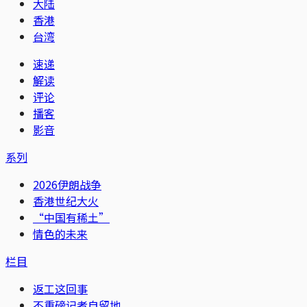
大陆
香港
台湾
速递
解读
评论
播客
影音
系列
2026伊朗战争
香港世纪大火
“中国有稀土”
情色的未来
栏目
返工这回事
不重磅记者自留地