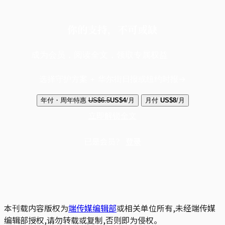
你的支持，不可或缺
成为会员，阅读全文，领取专属权益
选择守护方案 + 华尔街日报或纽约时报
年付・周年特惠
US$6.5
US$4
/月
月付
US$8
/月
立即解锁全文
已是会员？
登录
本刊载内容版权为
端传媒编辑部
或相关单位所有,未经端传媒
编辑部授权,请勿转载或复制,否则即为侵权。