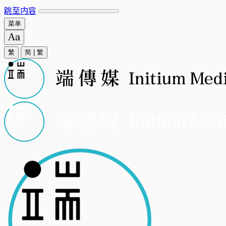
跳至内容
菜单
繁
简
|
繁