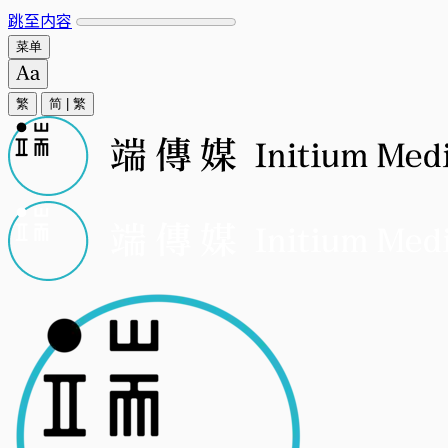
跳至内容
菜单
繁
简
|
繁