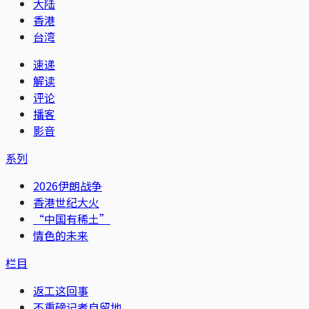
大陆
香港
台湾
速递
解读
评论
播客
影音
系列
2026伊朗战争
香港世纪大火
“中国有稀土”
情色的未来
栏目
返工这回事
不重磅记者自留地