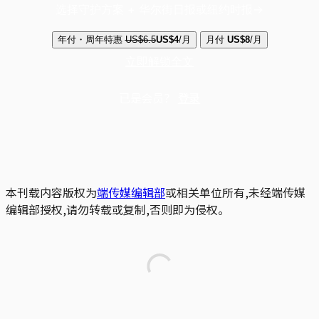
选择守护方案 + 华尔街日报或纽约时报
年付・周年特惠
US$6.5
US$4
/月
月付
US$8
/月
立即解锁全文
已是会员？
登录
本刊载内容版权为
端传媒编辑部
或相关单位所有,未经端传媒
编辑部授权,请勿转载或复制,否则即为侵权。