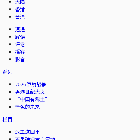
大陆
香港
台湾
速递
解读
评论
播客
影音
系列
2026伊朗战争
香港世纪大火
“中国有稀土”
情色的未来
栏目
返工这回事
不重磅记者自留地