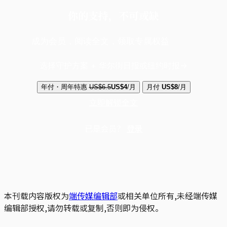
你的支持，不可或缺
成为会员，阅读全文，领取专属权益
选择守护方案 + 华尔街日报或纽约时报
年付・周年特惠
US$6.5
US$4
/月
月付
US$8
/月
立即解锁全文
已是会员？
登录
本刊载内容版权为
端传媒编辑部
或相关单位所有,未经端传媒
编辑部授权,请勿转载或复制,否则即为侵权。