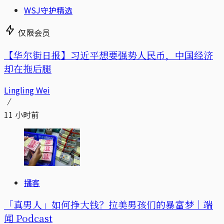
WSJ守护精选
仅限会员
【华尔街日报】习近平想要强势人民币，中国经济
却在拖后腿
Lingling Wei
11 小时前
播客
「真男人」如何挣大钱？拉美男孩们的暴富梦｜端
闻 Podcast