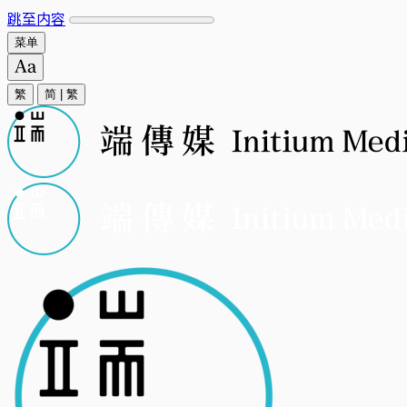
跳至内容
菜单
繁
简
|
繁