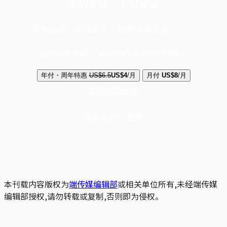
你的支持，不可或缺
成为会员，阅读全文，领取专属权益
选择守护方案 + 华尔街日报或纽约时报
年付・周年特惠
US$6.5
US$4
/月
月付
US$8
/月
立即解锁全文
已是会员？
登录
本刊载内容版权为
端传媒编辑部
或相关单位所有,未经端传媒
编辑部授权,请勿转载或复制,否则即为侵权。