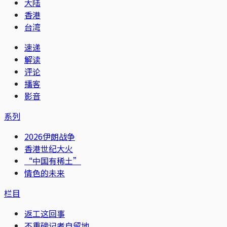
大陆
香港
台湾
速递
解读
评论
播客
影音
系列
2026伊朗战争
香港世纪大火
“中国有稀土”
情色的未来
栏目
返工这回事
不重磅记者自留地