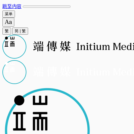
跳至内容
菜单
繁
简
|
繁