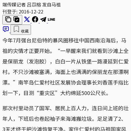
端传媒记者 吕苡榕 发自马祖
刊登于:
2016-12-22
收藏
今年7月强台尼伯特的暴风圈移往中国西南沿海后，马
祖的灾情才正要开始。“一早醒来我们就看到沙滩上全
是保丽龙（发泡胶），白白一片从铁堡一路漫延到仁爱
村。不只沙滩被塞满，海面上也满满的保丽龙在那漂啊
漂。”南竿岛仁爱村社区发展协会理事长刘香莲手指比
划一下，目测“重灾区”大约绵延500公尺长。
那次村里动员了国军、居民上百人力，连日间上班的壮
年人，下班后也卷起袖子来海滩搬垃圾。足足清了2、
3天才终于把沙滩恢复干净。家住仁爱村的马祖国家风