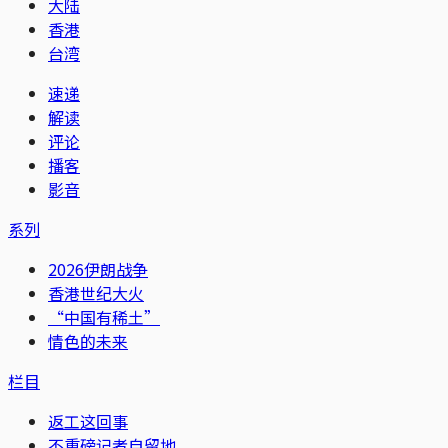
大陆
香港
台湾
速递
解读
评论
播客
影音
系列
2026伊朗战争
香港世纪大火
“中国有稀土”
情色的未来
栏目
返工这回事
不重磅记者自留地