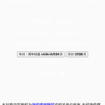
你的支持，不可或缺
成为会员，阅读全文，领取专属权益
选择守护方案 + 华尔街日报或纽约时报
年付・周年特惠
US$6.5
US$4
/月
月付
US$8
/月
立即解锁全文
已是会员？
登录
本刊载内容版权为
端传媒编辑部
或相关单位所有,未经端传媒