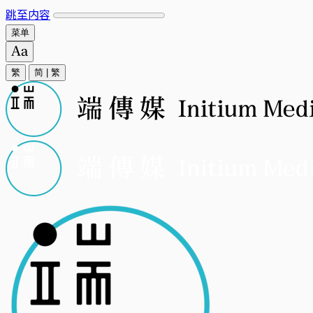
跳至内容
菜单
繁
简
|
繁