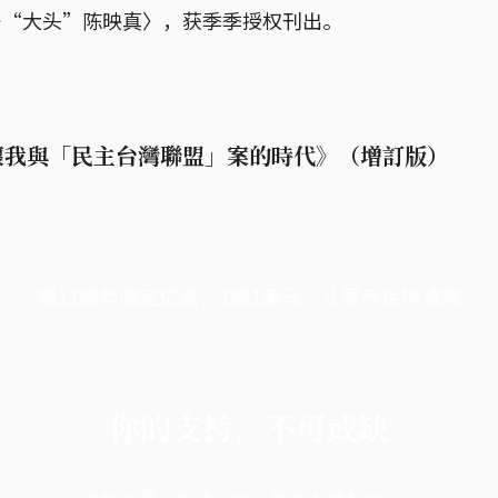
—“大头”陈映真〉，获季季授权刊出。
懷我與「民主台灣聯盟」案的時代》（增訂版）
端11周年限定优惠，1周1美元，让思考保持清爽
你的支持，不可或缺