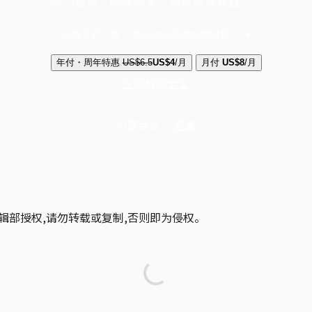
成为会员，阅读全文，领取专属权益
选择守护方案 + 华尔街日报或纽约时报
年付・周年特惠
US$6.5
US$4
/月
月付
US$8
/月
立即解锁全文
已是会员？
登录
辑部授权,请勿转载或复制,否则即为侵权。