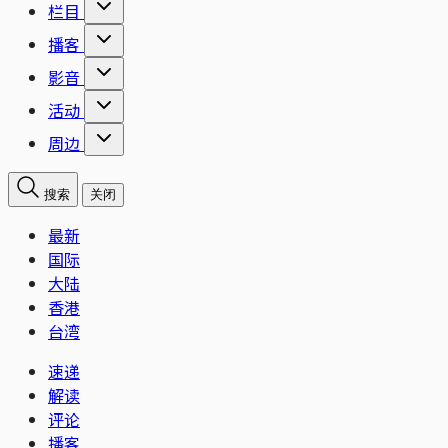
栏目
播客
影音
活动
周边
搜索
关闭
最新
国际
大陆
香港
台湾
速递
解读
评论
播客