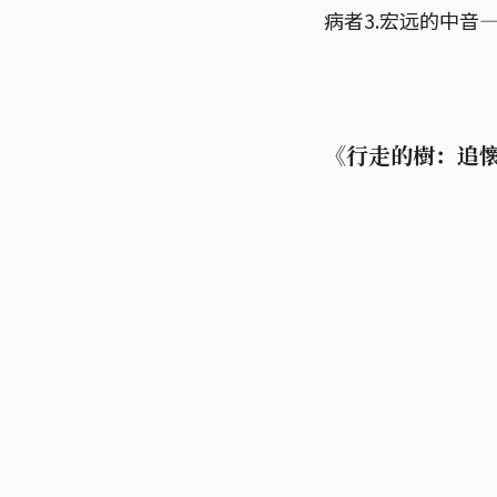
病者3.宏远的中音
《行走的樹：追