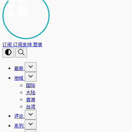
订阅
订阅支持
登录
最新
地域
国际
大陆
香港
台湾
评论
系列