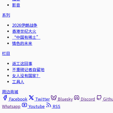
影音
系列
2026伊朗战争
香港世纪大火
“中国有稀土”
情色的未来
栏目
返工这回事
不重磅记者自留地
女人没有国家？
工具人
周边商城
Facebook
Twitter
Bluesky
Discord
Gith
Whatsapp
Youtube
RSS