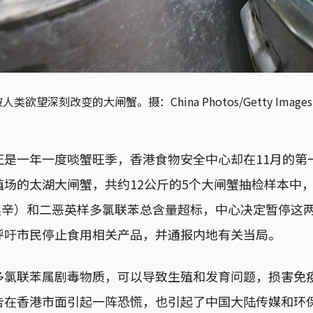
被人类欲望深刻改变的大闸蟹。
摄：China Photos/Getty Images
正是一年一度啖蟹旺季，香港食物安全中心却在11月的第
场的太湖大闸蟹，共约12公斤的5个大闸蟹抽检样本中
译戴奥辛）和二恶英样多氯联苯总含量超标，中心决定暂停这
呼吁市民停止食用相关产品，并通报内地有关当局。
多氯联苯属剧毒物质，可以导致生殖和发育问题，损害免
告在香港市面引起一阵恐慌，也引起了中国大陆传媒和环