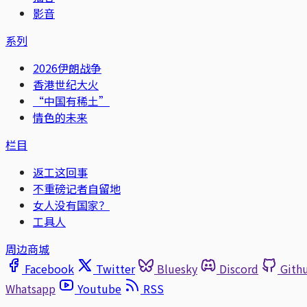
影音
系列
2026伊朗战争
香港世纪大火
“中国有稀土”
情色的未来
栏目
返工这回事
不重磅记者自留地
女人没有国家？
工具人
周边商城
Facebook
Twitter
Bluesky
Discord
Gith
Whatsapp
Youtube
RSS