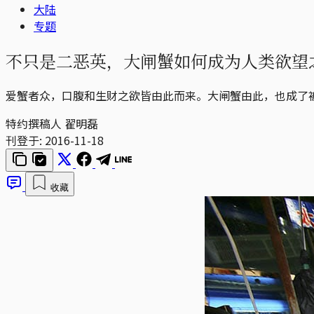
大陆
专题
不只是二恶英，大闸蟹如何成为人类欲望
爱蟹者众，口腹和生财之欲皆由此而来。大闸蟹由此，也成了
特约撰稿人 翟明磊
刊登于:
2016-11-18
收藏