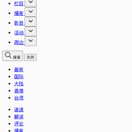
栏目
播客
影音
活动
周边
搜索
关闭
最新
国际
大陆
香港
台湾
速递
解读
评论
播客