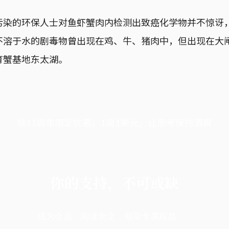
污染的环保人士对鱼虾蟹肉内检测出致癌化学物并不惊讶
不溶于水的剧毒物曾出现在鸡、牛、猪肉中，但出现在大
育蟹基地东太湖。
端11周年限定优惠，1周1美元，让思考保持清爽
你的支持，不可或缺
成为会员，阅读全文，领取专属权益