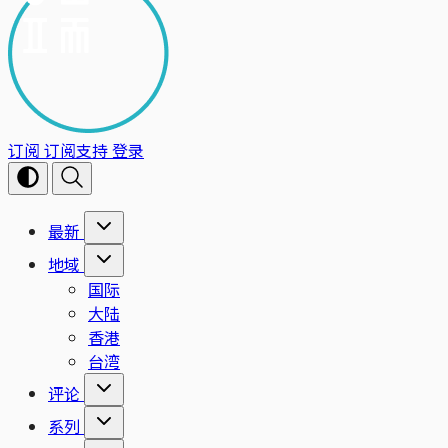
订阅
订阅支持
登录
最新
地域
国际
大陆
香港
台湾
评论
系列