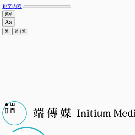
跳至内容
菜单
繁
简
|
繁