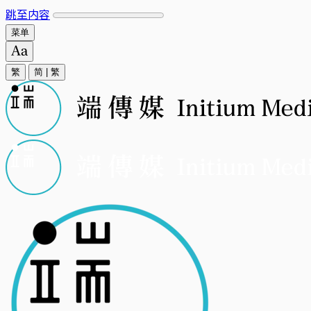
跳至内容
菜单
繁
简
|
繁