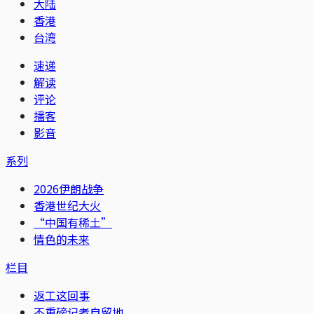
大陆
香港
台湾
速递
解读
评论
播客
影音
系列
2026伊朗战争
香港世纪大火
“中国有稀土”
情色的未来
栏目
返工这回事
不重磅记者自留地