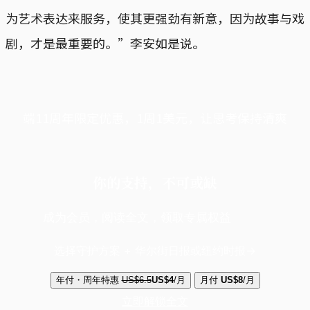
为艺术表达来服务，使其更强劲有新意，因为故事与戏
剧，才是最重要的。”李安如是说。
端11周年限定优惠，1周1美元，让思考保持清爽
你的支持，不可或缺
成为会员，阅读全文，领取专属权益
选择守护方案 + 华尔街日报或纽约时报
年付・周年特惠
US$6.5
US$4
/月
月付
US$8
/月
立即解锁全文