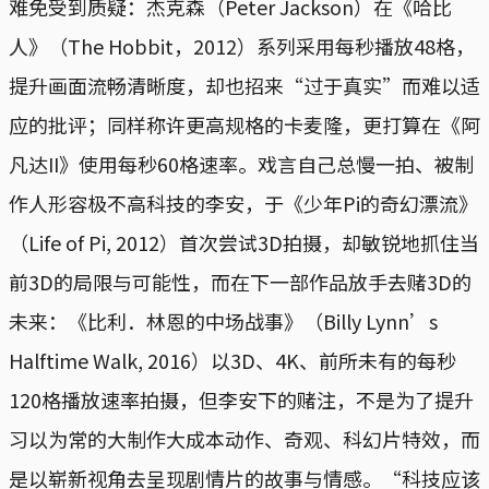
难免受到质疑：杰克森（Peter Jackson）在《哈比
人》（The Hobbit，2012）系列采用每秒播放48格，
提升画面流畅清晰度，却也招来“过于真实”而难以适
应的批评；同样称许更高规格的卡麦隆，更打算在《阿
凡达II》使用每秒60格速率。戏言自己总慢一拍、被制
作人形容极不高科技的李安，于《少年Pi的奇幻漂流》
（Life of Pi, 2012）首次尝试3D拍摄，却敏锐地抓住当
前3D的局限与可能性，而在下一部作品放手去赌3D的
未来：《比利．林恩的中场战事》（Billy Lynn’s
Halftime Walk, 2016）以3D、4K、前所未有的每秒
120格播放速率拍摄，但李安下的赌注，不是为了提升
习以为常的大制作大成本动作、奇观、科幻片特效，而
是以崭新视角去呈现剧情片的故事与情感。“科技应该