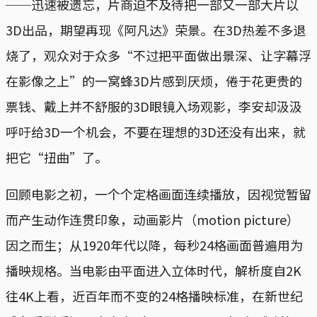
──迅速被遗忘，片商迫不及待把一部又一部大片以
3D出品，期望再现《阿凡达》荣景。在3D热差不多退
烧了，观众对于众多“不过把平面做出景深、让字幕浮
在影像之上”的一窝蜂3D片感到厌烦，倦于花更贵的
票钱、戴上并不舒服的3D眼镜入场观影，李安却汲汲
呼吁给3D一个机会，不要在理想的3D还没有出来，就
把它“扭曲”了。
回顾电影之初，一个个定格画面连续播放，因视觉暂留
而产生动作连贯印象，动画影片（motion picture）
因之而生；从1920年代以降，每秒24格画面普遍用为
播映规格。当电影由平面进入立体时代，解析度自2K
往4K上看，近百年而不变的24格播映标准，在新世纪