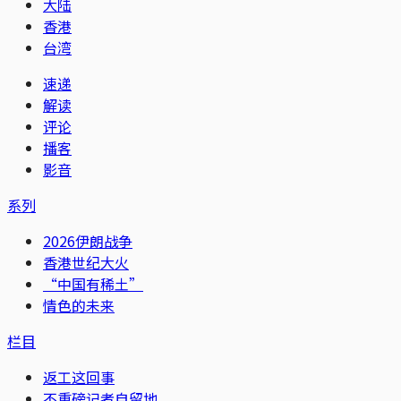
大陆
香港
台湾
速递
解读
评论
播客
影音
系列
2026伊朗战争
香港世纪大火
“中国有稀土”
情色的未来
栏目
返工这回事
不重磅记者自留地