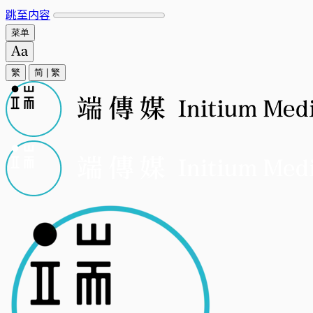
跳至内容
菜单
繁
简
|
繁