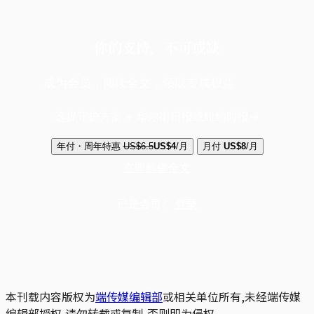
你的支持，不可或缺
成为会员，阅读全文，领取专属权益
选择守护方案 + 华尔街日报或纽约时报
年付・周年特惠
US$6.5
US$4
/月
月付
US$8
/月
立即解锁全文
已是会员？
登录
本刊载内容版权为
端传媒编辑部
或相关单位所有,未经端传媒
编辑部授权,请勿转载或复制,否则即为侵权。