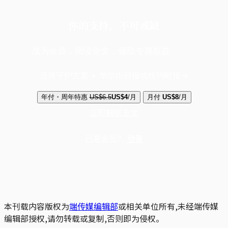
你的支持，不可或缺
成为会员，阅读全文，领取专属权益
选择守护方案 + 华尔街日报或纽约时报
年付・周年特惠
US$6.5
US$4
/月
月付
US$8
/月
立即解锁全文
已是会员？
登录
本刊载内容版权为
端传媒编辑部
或相关单位所有,未经端传媒
编辑部授权,请勿转载或复制,否则即为侵权。