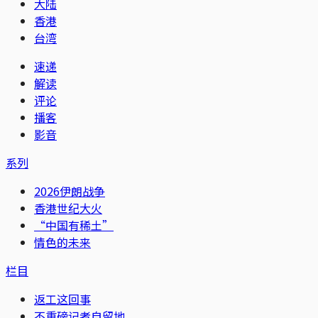
大陆
香港
台湾
速递
解读
评论
播客
影音
系列
2026伊朗战争
香港世纪大火
“中国有稀土”
情色的未来
栏目
返工这回事
不重磅记者自留地