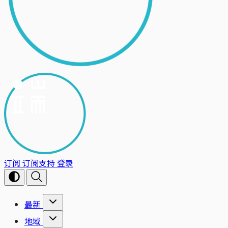
订阅
订阅支持
登录
最新
地域