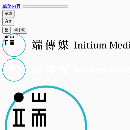
跳至内容
菜单
繁
简
|
繁