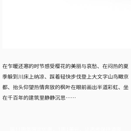
在乍暖还寒的时节感受樱花的美丽与哀愁、在闷热的夏
季躲到川床上纳凉、踩着轻快步伐登上大文字山鸟瞰京
都、抬头仰望热情奔放的枫叶在眼前画出半道彩虹、坐
在千百年的建筑里静静沉思……
端11周年限定优惠，1周1美元，让思考保持清爽