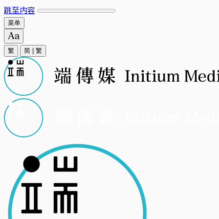
跳至内容
菜单
繁
简
|
繁