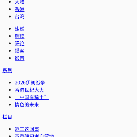
大陆
香港
台湾
速递
解读
评论
播客
影音
系列
2026伊朗战争
香港世纪大火
“中国有稀土”
情色的未来
栏目
返工这回事
不重磅记者自留地