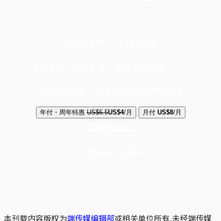
你的支持，不可或缺
成为会员，阅读全文，领取专属权益
选择守护方案 + 华尔街日报或纽约时报
年付・周年特惠
US$6.5
US$4
/月
月付
US$8
/月
立即解锁全文
已是会员？
登录
本刊载内容版权为
端传媒编辑部
或相关单位所有,未经端传媒