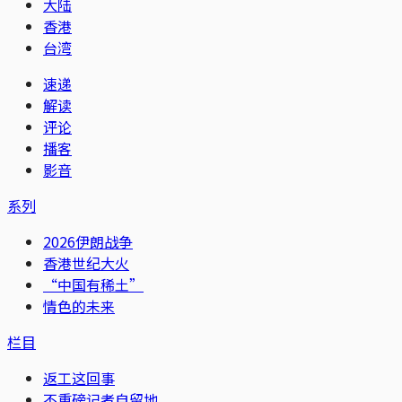
大陆
香港
台湾
速递
解读
评论
播客
影音
系列
2026伊朗战争
香港世纪大火
“中国有稀土”
情色的未来
栏目
返工这回事
不重磅记者自留地