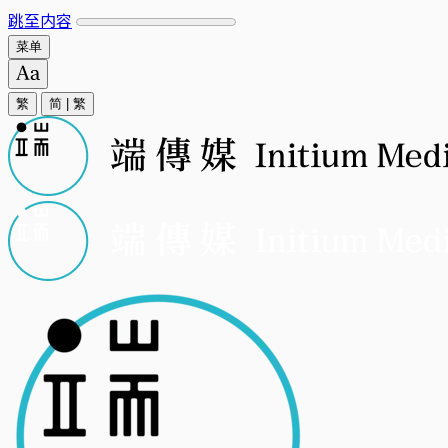
跳至内容
菜单
繁
简
|
繁