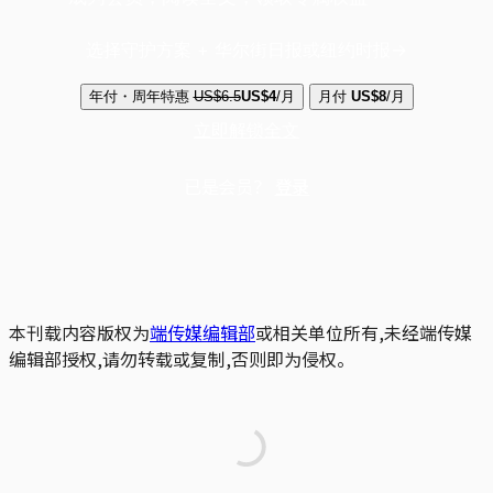
选择守护方案 + 华尔街日报或纽约时报
年付・周年特惠
US$6.5
US$4
/月
月付
US$8
/月
立即解锁全文
已是会员？
登录
本刊载内容版权为
端传媒编辑部
或相关单位所有,未经端传媒
编辑部授权,请勿转载或复制,否则即为侵权。