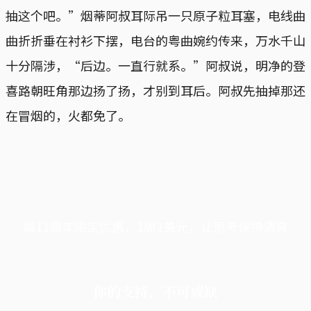
抽这个吧。”烟蒂阿叔耳际吊一只原子粒耳塞，电线曲
曲折折垂在衬衫下摆，电台的粤曲婉约传来，万水千山
十分隔涉，“后边。一直行就系。”阿叔说，明净的登
喜路朝旺角那边扬了扬，才别到耳后。阿叔先抽掉那还
在冒烟的，火都免了。
端11周年限定优惠，1周1美元，让思考保持清爽
你的支持，不可或缺