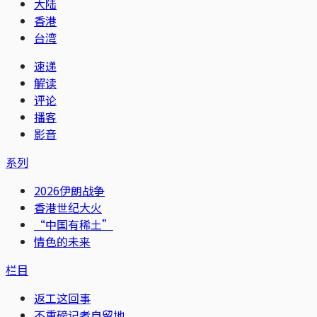
大陆
香港
台湾
速递
解读
评论
播客
影音
系列
2026伊朗战争
香港世纪大火
“中国有稀土”
情色的未来
栏目
返工这回事
不重磅记者自留地