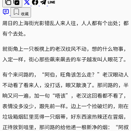
收藏
周日的上海街光影错乱人来人往，人人都有个出处；都
有个去处。
就街角上一只板櫈上的老汉纹风不动，想的什么物事，
入定一样，街心那些飙来飙去的车子越发叫人眼花了。
有个来问路的，“阿伯，旺角该怎么走？”老汉眼动人
不动看了看来人，没打话，眼又散涣了。那问路的，半
晌又问一遍，加一句“唔该”，老汉这回看都不看了，
表情没多没少，跟先前一样。边上一个捡破烂的，刚在
垃圾箱烟缸里觅得一只烟蒂，好东西滚热辣还在冒烟，
正待放到咀里，那问路的给他递一根新净的烟：“阿叔