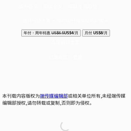
成为会员，阅读全文，领取专属权益
选择守护方案 + 华尔街日报或纽约时报
年付・周年特惠
US$6.5
US$4
/月
月付
US$8
/月
立即解锁全文
已是会员？
登录
本刊载内容版权为
端传媒编辑部
或相关单位所有,未经端传媒
编辑部授权,请勿转载或复制,否则即为侵权。