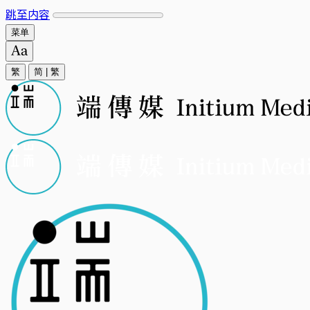
跳至内容
菜单
繁
简
|
繁