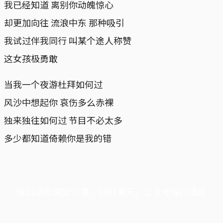
我已经知道 离别你动魄惊心
却更加向往 流浪中东 那种吸引
我试过伴我同行 叫某个途人称赞
这女孩极勇敢
当我一个夜游杜拜如何过
风沙中想起你 哀伤多么赤裸
独来独往如何过 节目不必太多
多少都知道倚赖你是我的错
端11周年限定优惠，1周1美元，让思考保持清爽