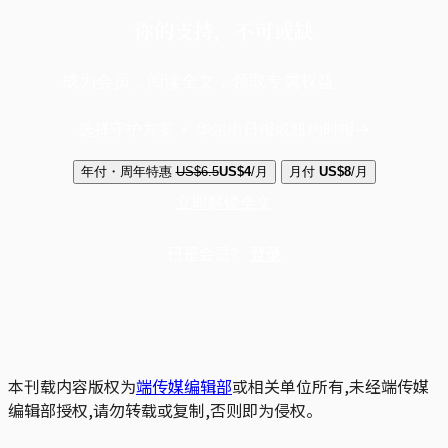
你的支持，不可或缺
成为会员，阅读全文，领取专属权益
选择守护方案 + 华尔街日报或纽约时报
年付・周年特惠
US$6.5
US$4
/月
月付
US$8
/月
立即解锁全文
已是会员？
登录
本刊载内容版权为
端传媒编辑部
或相关单位所有,未经端传媒
编辑部授权,请勿转载或复制,否则即为侵权。