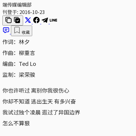
端传媒编辑部
刊登于:
2016-10-23
收藏
作词：林夕
作曲：柳重言
编曲：Ted Lo
监制：梁荣骏
你也许听过 离别你我很伤心
你却不知道 逃出生天 有多兴奋
我试过独个凌晨 逛过了异国边界
怎么不算狠