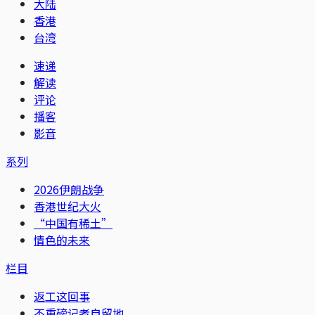
大陆
香港
台湾
速递
解读
评论
播客
影音
系列
2026伊朗战争
香港世纪大火
“中国有稀土”
情色的未来
栏目
返工这回事
不重磅记者自留地