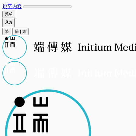
跳至内容
菜单
繁
简
|
繁