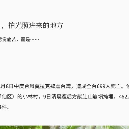
里，拍光照进来的地方
感觉痛苦，而是⋯⋯
年8月8日中度台风莫拉克肆虐台湾，造成全台699人死亡
仙区）的小林村，9日清晨遭后方献肚山崩塌掩埋，46
事件。