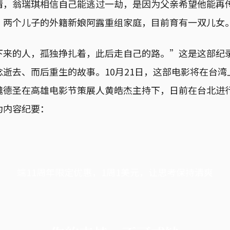
情，翁瑞琪相信自己能逃过一劫，是因为父亲希望他能再
、两个儿子的外籍新娘阿露重组家庭，目前育有一双儿女
下来的人，孤独挣扎着，此后走自己的路。”这是这部纪
逝去、而后重生的故事。10月21日，这部电影将在台
魏德圣在高雄电影节策展人黄皓杰主持下，日前在台北进
为内容纪要：
端11周年限定优惠，1周1美元，让思考保持清爽