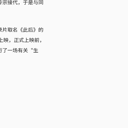
传宗接代，于是与同
。
录片取名《此后》的
湾上映，正式上映前，
行了一场有关“生