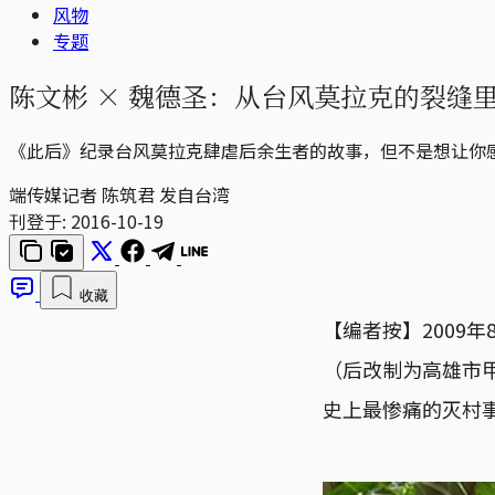
风物
专题
陈文彬 × 魏德圣：从台风莫拉克的裂缝
《此后》纪录台风莫拉克肆虐后余生者的故事，但不是想让你
端传媒记者 陈筑君 发自台湾
刊登于:
2016-10-19
收藏
【编者按】2009
（后改制为高雄市甲
史上最惨痛的灭村