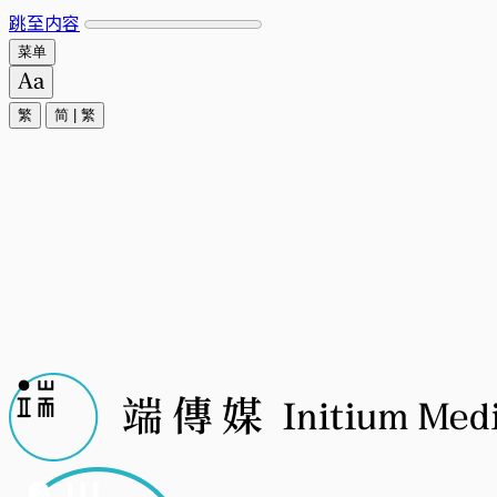
跳至内容
菜单
繁
简
|
繁