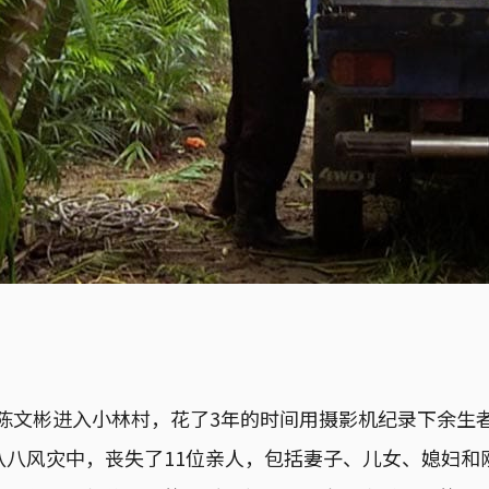
导演陈文彬进入小林村，花了3年的时间用摄影机纪录下余生
八风灾中，丧失了11位亲人，包括妻子、儿女、媳妇和刚