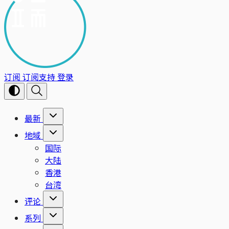
订阅
订阅支持
登录
最新
地域
国际
大陆
香港
台湾
评论
系列