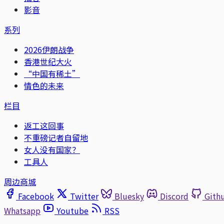
影音
系列
2026伊朗战争
香港世纪大火
“中国有稀土”
情色的未来
栏目
返工这回事
不重磅记者自留地
女人没有国家？
工具人
周边商城
Facebook
Twitter
Bluesky
Discord
Gith
Whatsapp
Youtube
RSS