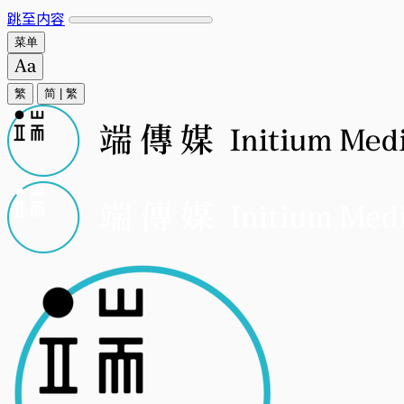
跳至内容
菜单
繁
简
|
繁