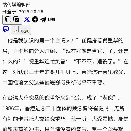
端传媒编辑部
刊登于:
2016-10-16
收藏
“他是我认识的第一个台湾人！”崔健搭着倪重华的
肩，直率地向旁人介绍，“现在好像是当官儿了，还是
什么的？”倪重华连忙笑答：“不不不，退役了。”在
这一对认识三十年的哥儿们身上，台湾流行音乐教父、
中国摇滚之父这些巍峩巍峨头衔似乎不重要。
在台湾人称倪桑的倪重华来到北京，成了“老倪”。
1986年，香港进念二十面体的荣念曾将崔健《一无所
有》的卡带托人交给倪重华，他一听，大受震撼，那是
前所未有的冲击，是台湾没有的音乐，第一个念头就