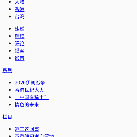
大陆
香港
台湾
速递
解读
评论
播客
影音
系列
2026伊朗战争
香港世纪大火
“中国有稀土”
情色的未来
栏目
返工这回事
不重磅记者自留地