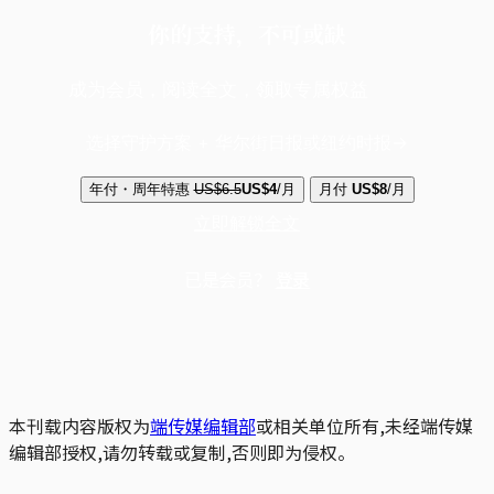
你的支持，不可或缺
成为会员，阅读全文，领取专属权益
选择守护方案 + 华尔街日报或纽约时报
年付・周年特惠
US$6.5
US$4
/月
月付
US$8
/月
立即解锁全文
已是会员？
登录
本刊载内容版权为
端传媒编辑部
或相关单位所有,未经端传媒
编辑部授权,请勿转载或复制,否则即为侵权。