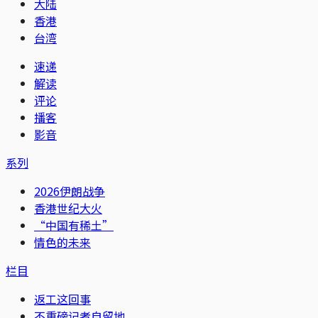
大陆
香港
台湾
速递
解读
评论
播客
影音
系列
2026伊朗战争
香港世纪大火
“中国有稀土”
情色的未来
栏目
返工这回事
不重磅记者自留地