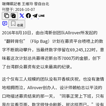
端傳媒記者 王維玲 發自台北
刊登于:
2016-10-07
收藏
2016年8月10日，由台湾新创团队Allrover所发起的
“翻转背包”（Flip Bag）计划在募资平台啧啧上的数
字不断跳动攀升，当最终数字停留在69,245,122时，意
味着这次计划总共募得近新台币7000万的金额，创下
了台湾群众募资有史以来最高的纪录。
这个仅有三人规模的团队没有开香槟庆祝，也没有激情
地相拥而泣，Allrover创办人、设计师赖柏志以平淡的
口吻描述募资结束的那一天，“同事正常上下班，只有
我在监看页面，数字很快会刷新，就这样而已。”没有