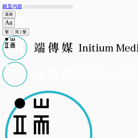
跳至内容
菜单
繁
简
|
繁