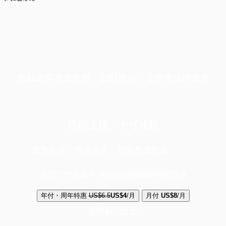
端11周年限定优惠，1周1美元，让思考保持清爽
你的支持，不可或缺
成为会员，阅读全文，领取专属权益
选择守护方案 + 华尔街日报或纽约时报
年付・周年特惠
US$6.5
US$4
/月
月付
US$8
/月
立即解锁全文