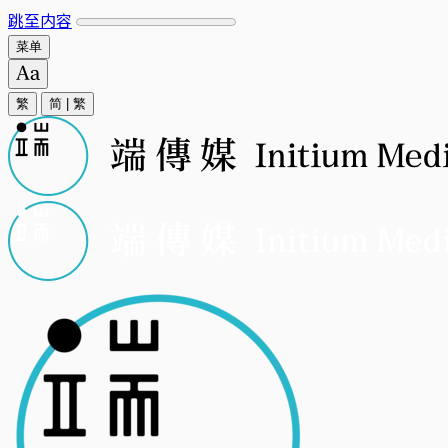
跳至内容
菜单
繁
简
|
繁