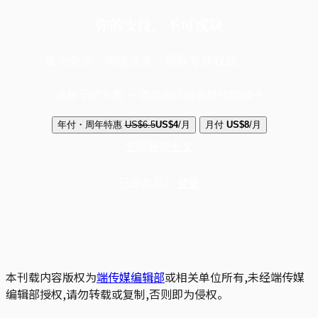
你的支持，不可或缺
成为会员，阅读全文，领取专属权益
选择守护方案 + 华尔街日报或纽约时报
年付・周年特惠
US$6.5
US$4
/月
月付
US$8
/月
立即解锁全文
已是会员？
登录
本刊载内容版权为
端传媒编辑部
或相关单位所有,未经端传媒
编辑部授权,请勿转载或复制,否则即为侵权。