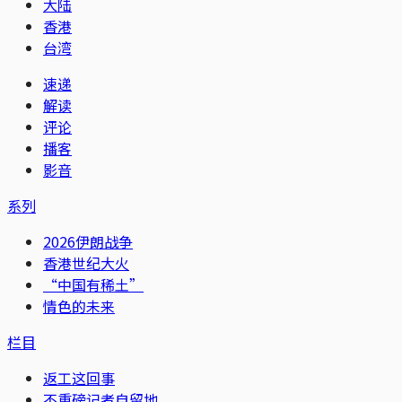
大陆
香港
台湾
速递
解读
评论
播客
影音
系列
2026伊朗战争
香港世纪大火
“中国有稀土”
情色的未来
栏目
返工这回事
不重磅记者自留地