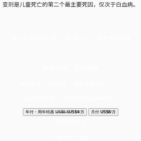
变则是儿童死亡的第二个最主要死因，仅次于白血病。
端11周年限定优惠，1周1美元，让思考保持清爽
你的支持，不可或缺
成为会员，阅读全文，领取专属权益
选择守护方案 + 华尔街日报或纽约时报
年付・周年特惠
US$6.5
US$4
/月
月付
US$8
/月
立即解锁全文
已是会员？
登录