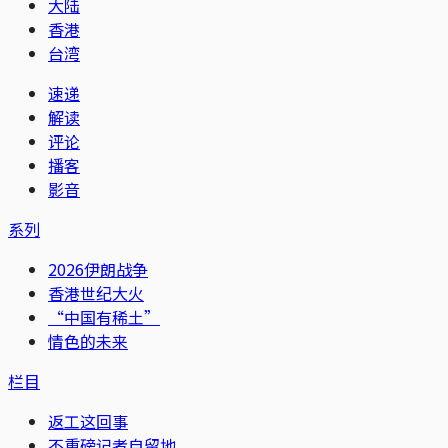
大陆
香港
台湾
速递
解读
评论
播客
影音
系列
2026伊朗战争
香港世纪大火
“中国有稀土”
情色的未来
栏目
返工这回事
不重磅记者自留地