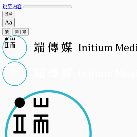
跳至内容
菜单
繁
简
|
繁