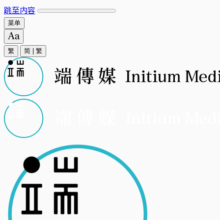
跳至内容
菜单
繁
简
|
繁