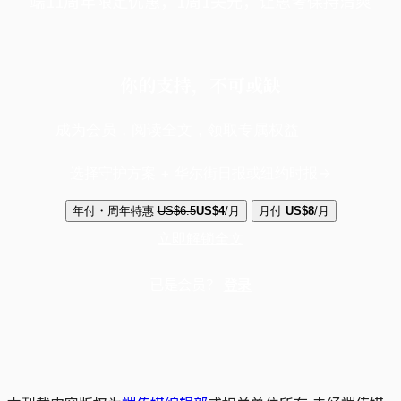
端11周年限定优惠，1周1美元，让思考保持清爽
你的支持，不可或缺
成为会员，阅读全文，领取专属权益
选择守护方案 + 华尔街日报或纽约时报
年付・周年特惠
US$6.5
US$4
/月
月付
US$8
/月
立即解锁全文
已是会员？
登录