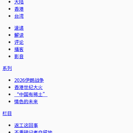
大陆
香港
台湾
速递
解读
评论
播客
影音
系列
2026伊朗战争
香港世纪大火
“中国有稀土”
情色的未来
栏目
返工这回事
不重磅记者自留地