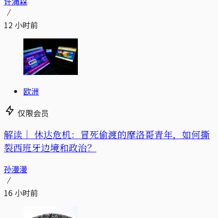
许涌森
12 小时前
欧洲
仅限会员
解读｜
休达危机：冒死偷渡的摩洛哥青年，如何撕
裂西班牙边境和政治？
孙漫漫
16 小时前