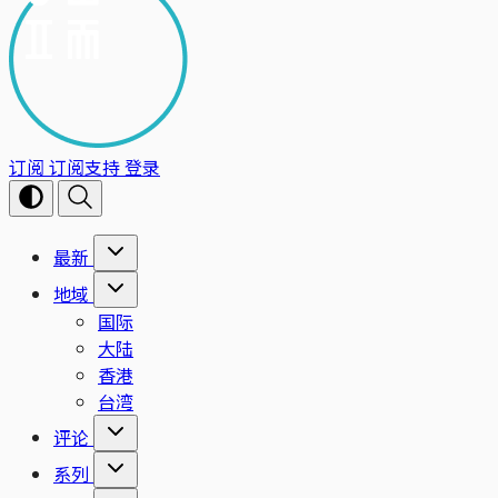
订阅
订阅支持
登录
最新
地域
国际
大陆
香港
台湾
评论
系列