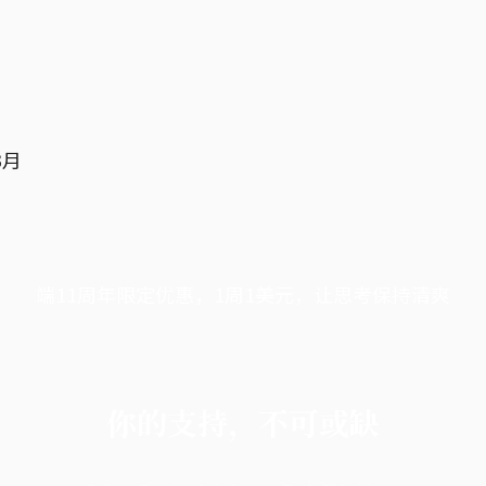
3月
端11周年限定优惠，1周1美元，让思考保持清爽
你的支持，不可或缺