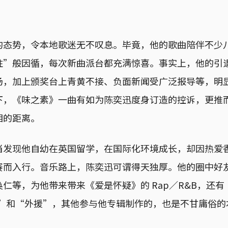
的态势，令本地歌迷无不叹息。毕竟，他的歌曲陪伴不少
柱”般因循，每次新曲派台都充满惊喜。事实上，他的引
场，加上颁奖台上青黄不接、负面新闻受广泛报导等，明
下，《味之素》一曲有如为陈奕迅度身订造的控诉，更推
相的距离。
当发现他自幼在英国留学，在国际化环境成长，却因热爱
而入行。音乐路上，陈奕迅可谓得天独厚。他的圈中好友如 
仁等，为他带来带来《爱是怀疑》的 Rap／R&B，还有
归”和“外援”，其他参与他专辑制作的，也是不甘庸俗的