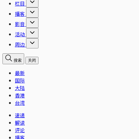
栏目
播客
影音
活动
周边
搜索
关闭
最新
国际
大陆
香港
台湾
速递
解读
评论
播客