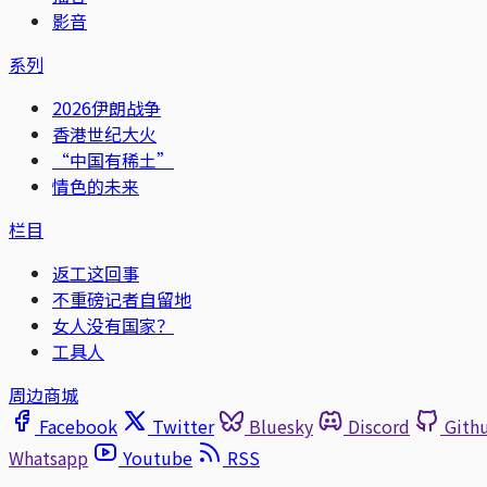
影音
系列
2026伊朗战争
香港世纪大火
“中国有稀土”
情色的未来
栏目
返工这回事
不重磅记者自留地
女人没有国家？
工具人
周边商城
Facebook
Twitter
Bluesky
Discord
Gith
Whatsapp
Youtube
RSS