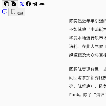
收藏
陈奕迅近年半引退
不如其他“中流砥
毕竟本地流行乐市
消耗。在此大气候
媒道德及大众与真
回顾陈奕迅背景，
间回港参加新秀比赛
亮、陈哲庐）、陈奂
Funk。除了“海