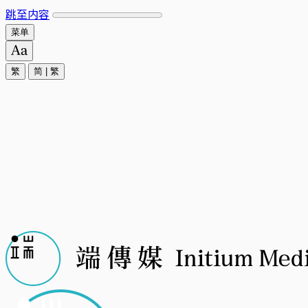
跳至内容
菜单
繁
简
|
繁