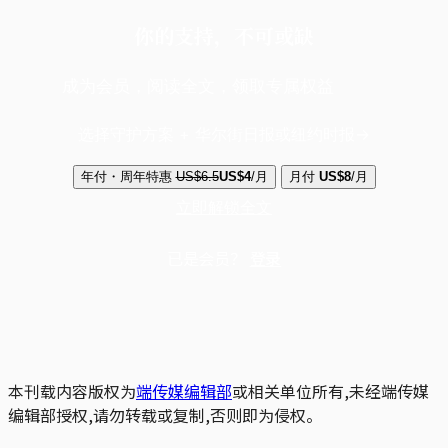
你的支持，不可或缺
成为会员，阅读全文，领取专属权益
选择守护方案 + 华尔街日报或纽约时报
年付・周年特惠
US$6.5
US$4
/月
月付
US$8
/月
立即解锁全文
已是会员？
登录
本刊载内容版权为
端传媒编辑部
或相关单位所有,未经端传媒
编辑部授权,请勿转载或复制,否则即为侵权。