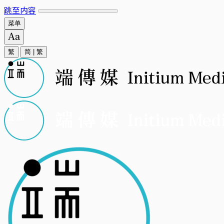
跳至内容
菜单
繁
简
|
繁