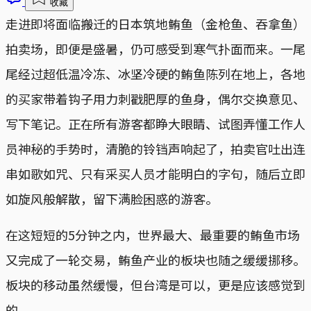
收藏
走进即将面临搬迁的日本筑地鲔鱼（金枪鱼、吞拿鱼）
拍卖场，即便是盛暑，仍可感受到寒气扑面而来。一尾
尾经过超低温冷冻、冰坚冷硬的鲔鱼陈列在地上，各地
的买家带着钩子用力刺戳肥厚的鱼身，偶尔交换意见、
写下笔记。正在所有游客都睁大眼睛、试图弄懂工作人
员神秘的手势时，清脆的铃铛声响起了，拍卖官吐出连
串如歌如咒、只有采买人员才能明白的字句，随后立即
如旋风般解散，留下满脸困惑的游客。
在这短短的5分钟之内，世界最大、最重要的鲔鱼市场
又完成了一轮交易，鲔鱼产业的板块也随之缓缓挪移。
板块的移动虽然缓慢，但台湾是可以，更是应该感觉到
的。