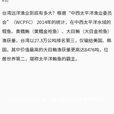
台湾远洋渔业到底有多大？根据“中西太平洋渔业委员
会”（WCPFC） 2014年的统计，在中西太平洋水域的
鲣鱼、黄鳍鲔（黄鳍金枪鱼）、大目鲔（大目金枪鱼）
渔获量，台湾以27.3万公吨排名第三，仅输给美国、韩
国。其中价值最高的大目鲔渔获量更高达8476吨，位
居世界第二，堪称太平洋鲔鱼的霸主。
端11周年限定优惠，1周1美元，让思考保持清爽