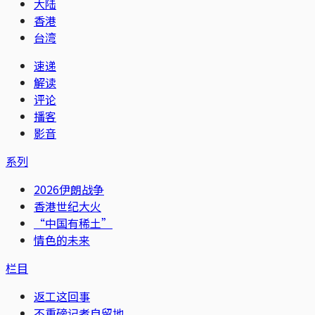
大陆
香港
台湾
速递
解读
评论
播客
影音
系列
2026伊朗战争
香港世纪大火
“中国有稀土”
情色的未来
栏目
返工这回事
不重磅记者自留地