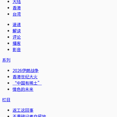
大陆
香港
台湾
速递
解读
评论
播客
影音
系列
2026伊朗战争
香港世纪大火
“中国有稀土”
情色的未来
栏目
返工这回事
不重磅记者自留地