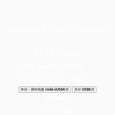
端11周年限定优惠，1周1美元，让思考保持清爽
你的支持，不可或缺
成为会员，阅读全文，领取专属权益
选择守护方案 + 华尔街日报或纽约时报
年付・周年特惠
US$6.5
US$4
/月
月付
US$8
/月
立即解锁全文
已是会员？
登录