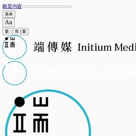
跳至内容
菜单
繁
简
|
繁