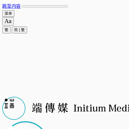
跳至内容
菜单
繁
简
|
繁