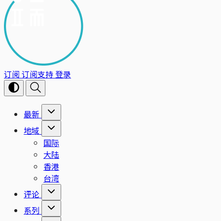
订阅
订阅支持
登录
最新
地域
国际
大陆
香港
台湾
评论
系列