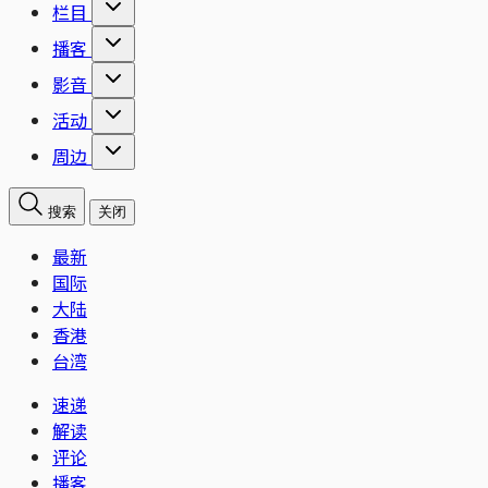
栏目
播客
影音
活动
周边
搜索
关闭
最新
国际
大陆
香港
台湾
速递
解读
评论
播客