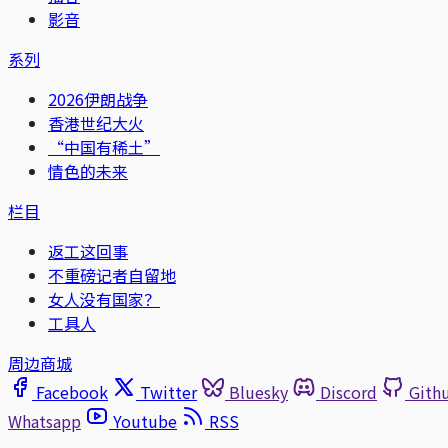
影音
系列
2026伊朗战争
香港世纪大火
“中国有稀土”
情色的未来
栏目
返工这回事
不重磅记者自留地
女人没有国家？
工具人
周边商城
Facebook
Twitter
Bluesky
Discord
Gith
Whatsapp
Youtube
RSS