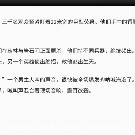
，三千名观众紧紧盯着22米宽的巨型荧幕。他们手中的香
们在丛林与岩石间正面厮杀，他们持不同兵器，绝技频出
头，另一个英雄使出绝招，救他逃出生天。
！”一个男生大叫的声音，很快被全场爆发的呐喊淹没了
棒，喊叫声混合著现场音响，震耳欲聋。
端11周年限定优惠，1周1美元，让思考保持清爽