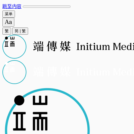
跳至内容
菜单
繁
简
|
繁