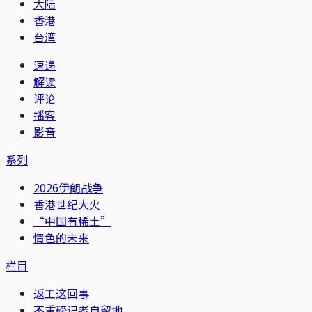
大陆
香港
台湾
速递
解读
评论
播客
影音
系列
2026伊朗战争
香港世纪大火
“中国有稀土”
情色的未来
栏目
返工这回事
不重磅记者自留地