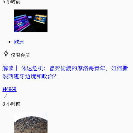
5 小时前
欧洲
仅限会员
解读｜
休达危机：冒死偷渡的摩洛哥青年，如何撕
裂西班牙边境和政治？
孙漫漫
8 小时前