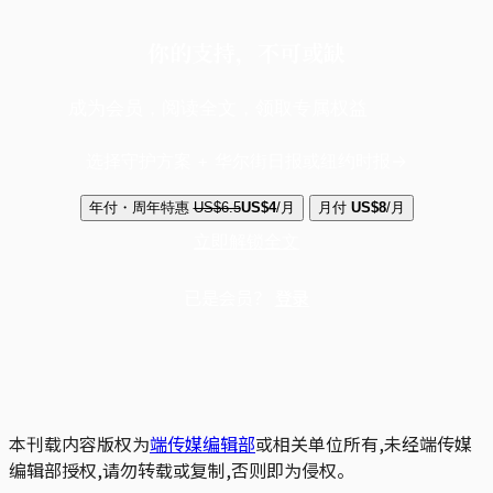
你的支持，不可或缺
成为会员，阅读全文，领取专属权益
选择守护方案 + 华尔街日报或纽约时报
年付・周年特惠
US$6.5
US$4
/月
月付
US$8
/月
立即解锁全文
已是会员？
登录
本刊载内容版权为
端传媒编辑部
或相关单位所有,未经端传媒
编辑部授权,请勿转载或复制,否则即为侵权。