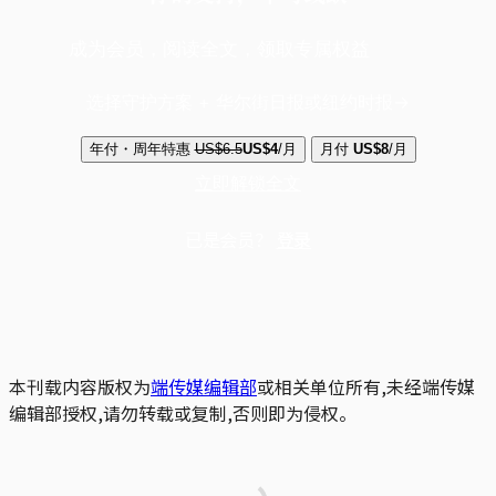
成为会员，阅读全文，领取专属权益
选择守护方案 + 华尔街日报或纽约时报
年付・周年特惠
US$6.5
US$4
/月
月付
US$8
/月
立即解锁全文
已是会员？
登录
本刊载内容版权为
端传媒编辑部
或相关单位所有,未经端传媒
编辑部授权,请勿转载或复制,否则即为侵权。