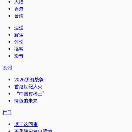
大陆
香港
台湾
速递
解读
评论
播客
影音
系列
2026伊朗战争
香港世纪大火
“中国有稀土”
情色的未来
栏目
返工这回事
不重磅记者自留地