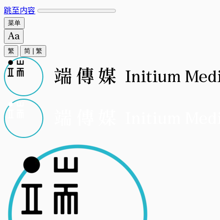
跳至内容
菜单
繁
简
|
繁