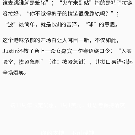
谁去跳谁就是笨猪”；“火车未到站”指的是裤子拉链
没拉好，“你不觉得裤子的拉链很像路轨吗？”；
“波”最简单，就是ball的音译，“球”的意思。
这个港味浓郁的开场白让人耳目一新，不仅如此，
Justin还教了台上一众女嘉宾一句粤语绕口令：“入实
验室，㩒紧急制”（注：按紧急键），其拗口易错引起
全场爆笑。
端11周年限定优惠，1周1美元，让思考保持清爽
你的支持，不可或缺