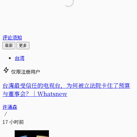
评论须知
最新
更多
台湾
仅限注册用户
台湾最受信任的电视台，为何被立法院卡住了预算
与董事会？｜Whatsnew
许涌森
17 小时前