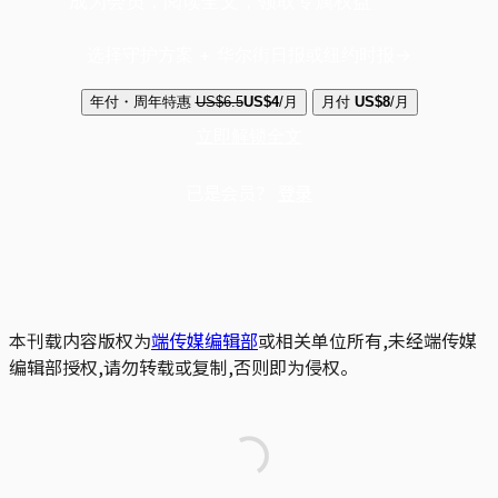
成为会员，阅读全文，领取专属权益
选择守护方案 + 华尔街日报或纽约时报
年付・周年特惠
US$6.5
US$4
/月
月付
US$8
/月
立即解锁全文
已是会员？
登录
本刊载内容版权为
端传媒编辑部
或相关单位所有,未经端传媒
编辑部授权,请勿转载或复制,否则即为侵权。