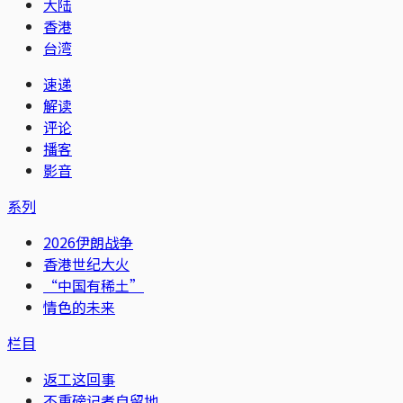
大陆
香港
台湾
速递
解读
评论
播客
影音
系列
2026伊朗战争
香港世纪大火
“中国有稀土”
情色的未来
栏目
返工这回事
不重磅记者自留地