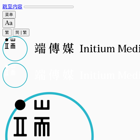
跳至内容
菜单
繁
简
|
繁