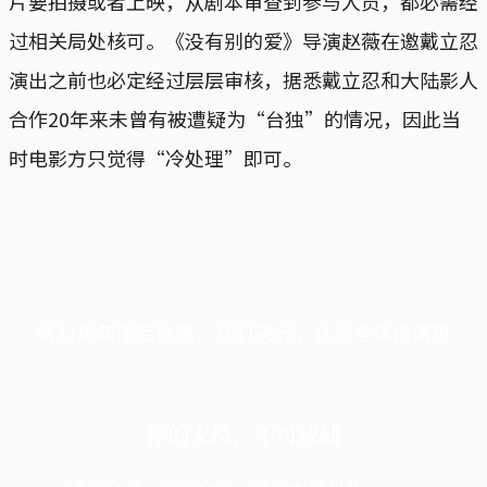
片要拍摄或者上映，从剧本审查到参与人员，都必需经
过相关局处核可。《没有别的爱》导演赵薇在邀戴立忍
演出之前也必定经过层层审核，据悉戴立忍和大陆影人
合作20年来未曾有被遭疑为“台独”的情况，因此当
时电影方只觉得“冷处理”即可。
端11周年限定优惠，1周1美元，让思考保持清爽
你的支持，不可或缺