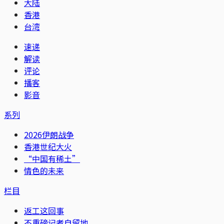
大陆
香港
台湾
速递
解读
评论
播客
影音
系列
2026伊朗战争
香港世纪大火
“中国有稀土”
情色的未来
栏目
返工这回事
不重磅记者自留地