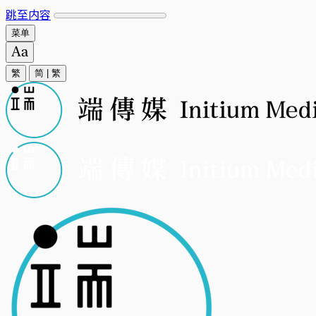
跳至内容
菜单
繁
简
|
繁