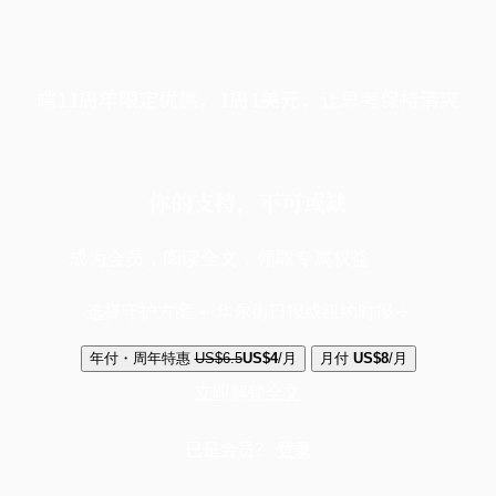
端11周年限定优惠，1周1美元，让思考保持清爽
你的支持，不可或缺
成为会员，阅读全文，领取专属权益
选择守护方案 + 华尔街日报或纽约时报
年付・周年特惠
US$6.5
US$4
/月
月付
US$8
/月
立即解锁全文
已是会员？
登录