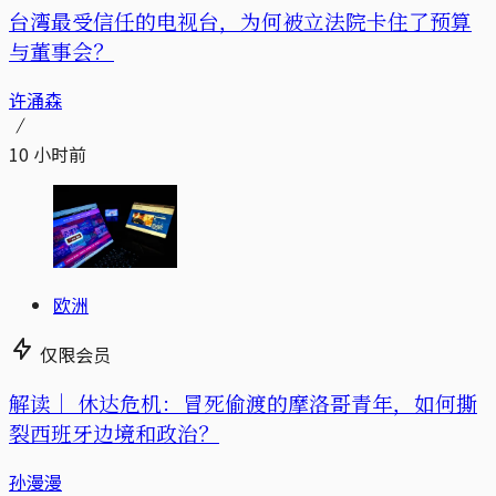
台湾最受信任的电视台，为何被立法院卡住了预算
与董事会？
许涌森
10 小时前
欧洲
仅限会员
解读｜
休达危机：冒死偷渡的摩洛哥青年，如何撕
裂西班牙边境和政治？
孙漫漫