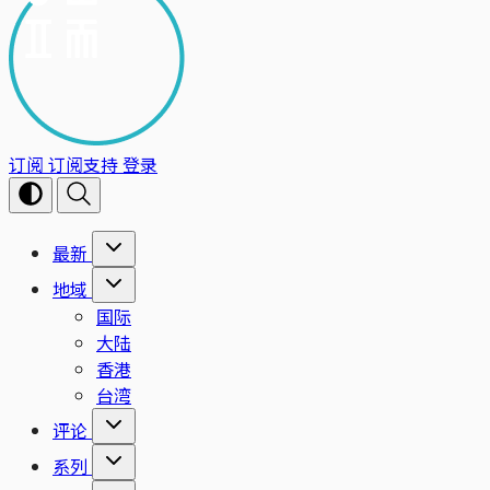
订阅
订阅支持
登录
最新
地域
国际
大陆
香港
台湾
评论
系列