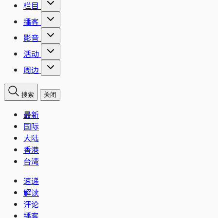
栏目
播客
影音
活动
周边
搜索
关闭
最新
国际
大陆
香港
台湾
速递
解读
评论
播客