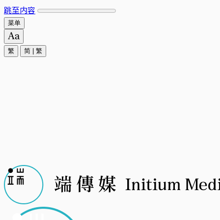
跳至内容
菜单
繁
简
|
繁