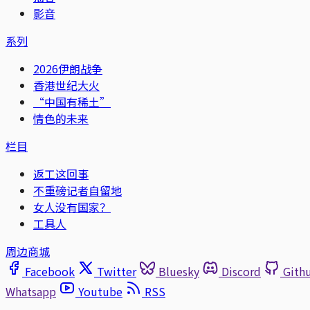
影音
系列
2026伊朗战争
香港世纪大火
“中国有稀土”
情色的未来
栏目
返工这回事
不重磅记者自留地
女人没有国家？
工具人
周边商城
Facebook
Twitter
Bluesky
Discord
Gith
Whatsapp
Youtube
RSS