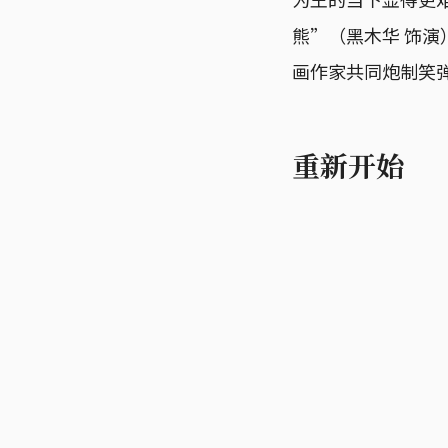
熊”（黑木华 饰
画作家共同炮制笑
重新开始