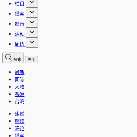
栏目
播客
影音
活动
周边
搜索
关闭
最新
国际
大陆
香港
台湾
速递
解读
评论
播客