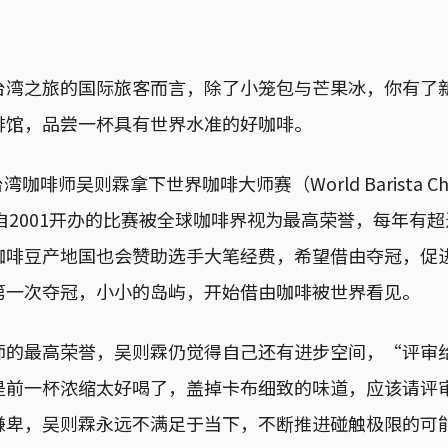
台湾之旅的国际旅客而言，除了小笼包与芒果冰，你有了
啡馆，品尝一杯具有世界水准的好咖啡。
台湾咖啡师吴则霖拿下世界咖啡大师赛（World Barista Cha
自2001开办的比赛被全球咖啡界视为最高荣誉，每年有超
咖啡豆产地国也会赞助选手大笔经费，希望借由夺冠，促
第一次夺冠，小小的岛屿，开始借由咖啡被世界看见。
师的最高荣誉，吴则霖仍觉得自己还有进步空间，“评审
是前一杯浓缩太好喝了，盖掉卡布细致的味道，应该请评
谦卑，吴则霖永远不满足于当下，不断推进碰触极限的可