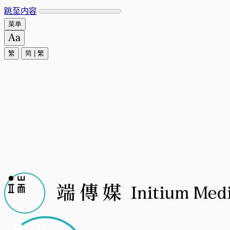
跳至内容
菜单
繁
简
|
繁