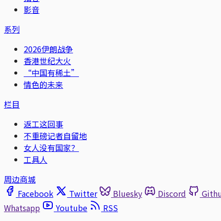
影音
系列
2026伊朗战争
香港世纪大火
“中国有稀土”
情色的未来
栏目
返工这回事
不重磅记者自留地
女人没有国家？
工具人
周边商城
Facebook
Twitter
Bluesky
Discord
Gith
Whatsapp
Youtube
RSS