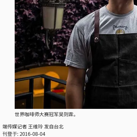
世界咖啡师大赛冠军吴则霖。
端传媒记者 王维玲 发自台北
刊登于:
2016-08-04