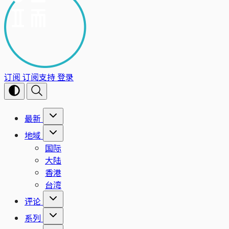
订阅
订阅支持
登录
最新
地域
国际
大陆
香港
台湾
评论
系列