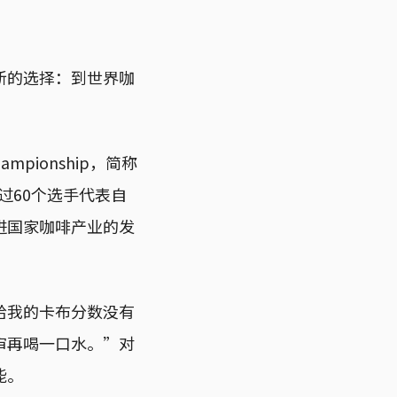
新的选择：到世界咖
mpionship，简称
过60个选手代表自
进国家咖啡产业的发
给我的卡布分数没有
审再喝一口水。”对
能。