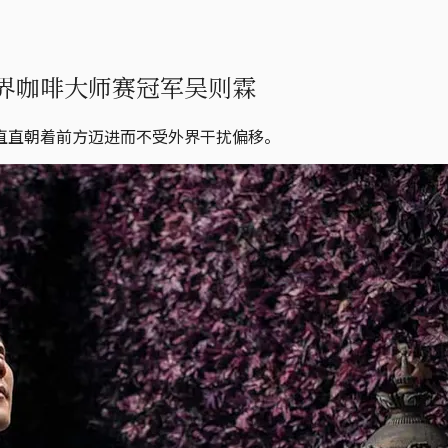
界咖啡大师赛冠军吴则霖
直直朝着前方迈进而不受外界干扰偏移。