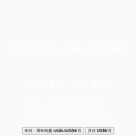
端11周年限定优惠，1周1美元，让思考保持清爽
你的支持，不可或缺
成为会员，阅读全文，领取专属权益
选择守护方案 + 华尔街日报或纽约时报
年付・周年特惠
US$6.5
US$4
/月
月付
US$8
/月